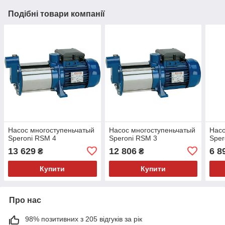
Подібні товари компанії
Насос многоступеньчатый
Насос многоступеньчатый
Насо
Speroni RSM 4
Speroni RSM 3
Sper
13 629
12 806
6 8
₴
₴
Купити
Купити
Про нас
98% позитивних з 205 відгуків за рік