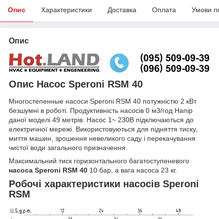
Опис
Характеристики
Доставка
Оплата
Умови п
Опис
Опис Насос Speroni RSM 40
Многостепенные насоси Speroni RSM 40 потужністю 2 кВт
безшумні в роботі. Продуктивність насосів 0 м3/год Напір
даної моделі 49 метрів. Насос 1~ 230В підключаються до
електричної мережі. Використовуються для підняття тиску,
миття машин, зрошення невеликого саду і перекачування
чистої води загального призначення.
Максимальний тиск горизонтального багатоступеневого
насоса Speroni RSM 40
10 бар, а вага насоса 23 кг.
Робочі характеристики насосів Speroni
RSM