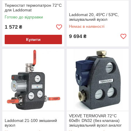
Термостат термопатрон 72°C
для Laddomat
Laddomat 20, 45ºС / 53ºС,
Готово до відправки
змішувальний вузол
1 572
Немає в наявності
₴
9 694
₴
Купити
VEXVE TERMOVAR 72°C
Laddomat 21-100 змішаний
60кВт. DN32 (без клапана)
вузол
змішувальний вузол аналог
Laddomat