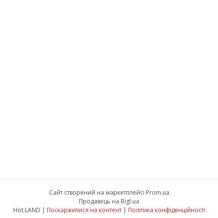
Сайт створений на маркетплейсі
Prom.ua
Продавець на Bigl.ua
Hot.LAND |
Поскаржитися на контент
|
Політика конфіденційності