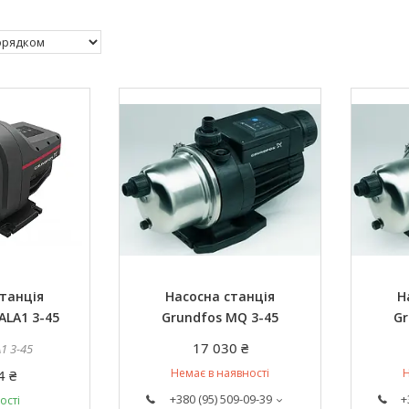
танція
Насосна станція
Н
ALA1 3-45
Grundfos MQ 3-45
Gr
17 030 ₴
1 3-45
Немає в наявності
Н
4 ₴
+380 (95) 509-09-39
+
ості