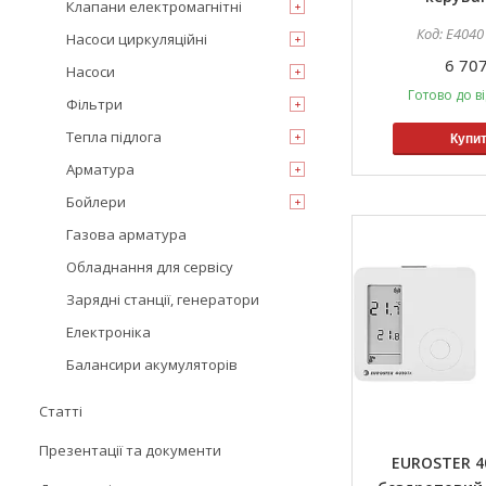
Клапани електромагнітні
E4040
Насоси циркуляційні
6 707
Насоси
Готово до в
Фільтри
Тепла підлога
Купи
Арматура
Бойлери
Газова арматура
Обладнання для сервісу
Зарядні станції, генератори
Електроніка
Балансири акумуляторів
Статті
Презентації та документи
EUROSTER 4