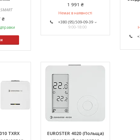
1 991 ₴
 SMART
Немає в наявності
 ₴
+380 (95) 509-09-39
9:00-18:00
ідправки
Н
+
ти
010 TXRX
EUROSTER 4020 (Польща)