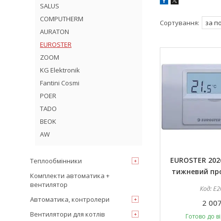
SALUS
COMPUTHERM
AURATON
EUROSTER
ZOOM
KG Elektronik
Fantini Cosmi
POER
TADO
BEOK
AW
EUROSTER 202
Теплообмінники
тижневий пр
Комплекти автоматика +
вентилятор
E2
Автоматика, контролери
2 007
Вентилятори для котлів
Готово до в