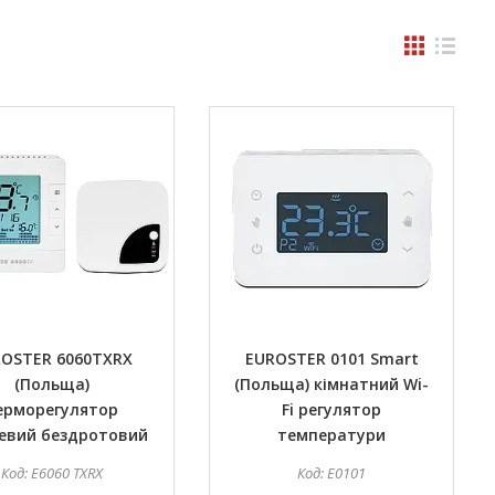
OSTER 6060TXRX
EUROSTER 0101 Smart
(Польща)
(Польща) кімнатний Wi-
ерморегулятор
Fi регулятор
евий бездротовий
температури
E6060 TXRX
E0101