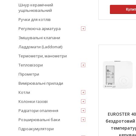
Шнур керамічний
Купи
ущільнювальний
Ручки для котлів
Регулююча арматура
Змішувальні клапани
Ладдомати (Laddomat)
Термометри, манометри
Тепловізори
Пірометри
Вимірювальні прилади
Котли
Колонки газові
Радіатори опалення
EUROSTER 4
Розширювальні баки
бездротовий
температур
Гідроакумулятори
керува