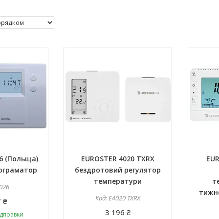
6 (Польща)
EUROSTER 4020 TXRX
EUR
ограматор
бездротовий регулятор
температури
т
026
тижн
E4020 TXRX
 ₴
3 196 ₴
ідправки