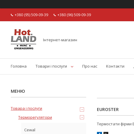
+380 (95) 509-09-39
+380 (96) 509-09-39
Інтернет-магазин
Головна
Товари і послуги
Про нас
Контакти
Товара і послуги
EUROSTER
Терморегулятори
Термостати фірми
Cewal