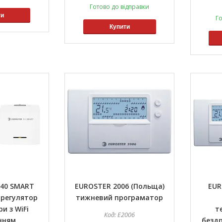
Готово до відправки
ти
Го
Купити
040 SMART
EUROSTER 2006 (Польща)
EUR
 регулятор
тижневий програматор
и з WiFi
т
E2006
нням
безд