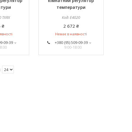
 регулятор
кімнатний регулятор
атури
температури
0 TXRX
E4020
 ₴
2 672 ₴
явності
Немає в наявності
09-09-39
+380 (95) 509-09-39
8:00
9:00-18:00