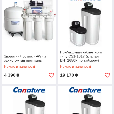
Пом'якшувач кабінетного
Зворотний осмос «AW» з
типу CS1-1017 (клапан
захистом від протікань
BNT2650F по таймеру)
Немає в наявності
Немає в наявності
4 390
19 170
₴
₴