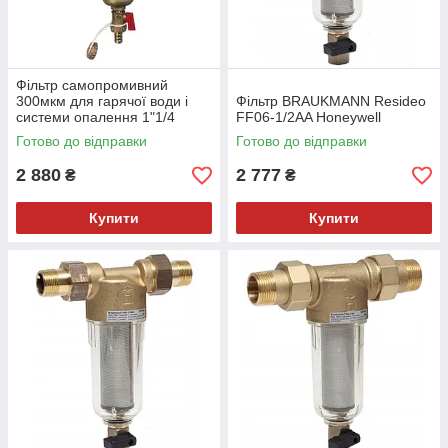
Фільтр самопромивний
300мкм для гарячої води і
Фільтр BRAUKMANN Resideo
системи опалення 1"1/4
FF06-1/2AA Honeywell
Malgorani (Італія)
Готово до відправки
Готово до відправки
2 880
2 777
₴
₴
Купити
Купити