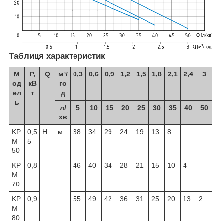
Таблиця характеристик
М
P,
Q
м³/
0,3
0,6
0,9
1,2
1,5
1,8
2,1
2,4
3
од
кВ
го
ел
т
д
ь
л/
5
10
15
20
25
30
35
40
50
хв
KP
0,5
H
м
38
34
29
24
19
13
8
M
5
50
KP
0,8
46
40
34
28
21
15
10
4
M
70
KP
0,9
55
49
42
36
31
25
20
13
2
M
80