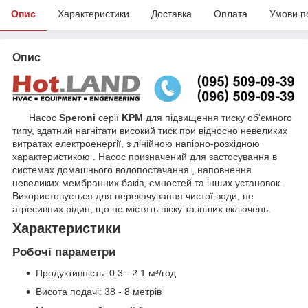
Опис
Характеристики
Доставка
Оплата
Умови п
Опис
Насос
Speroni
серії
KPM
для підвищення тиску об'ємного
типу, здатний нагнітати високий тиск при відносно невеликих
витратах електроенергії, з лінійною напірно-розхідною
характеристикою . Насос призначений для застосування в
системах домашнього водопостачання , наповнення
невеликих мембранних баків, ємностей та інших установок.
Використовується для перекачування чистої води, не
агресивних рідин, що не містять піску та інших включень.
Характеристики
Робочі параметри
Продуктивність: 0.3 - 2.1 м³/год
Висота подачі: 38 - 8 метрів