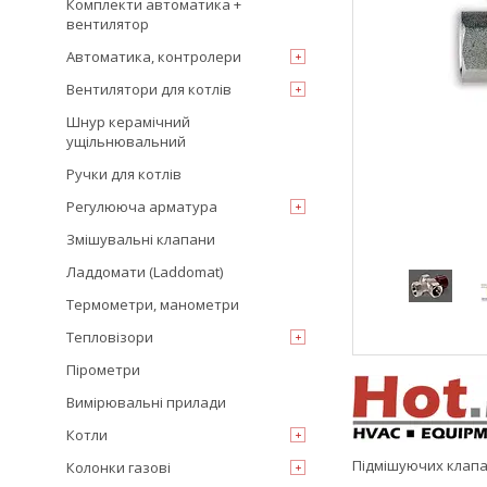
Комплекти автоматика +
вентилятор
Автоматика, контролери
Вентилятори для котлів
Шнур керамічний
ущільнювальний
Ручки для котлів
Регулююча арматура
Змішувальні клапани
Ладдомати (Laddomat)
Термометри, манометри
Тепловізори
Пірометри
Вимірювальні прилади
Котли
Підмішуючих клап
Колонки газові