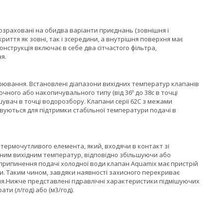
озраховані на обидва варіанти приєднань (зовнішня і
риття як зовні, так і зсередини, а внутрішня поверхня має
нструкція включає в себе два сітчастого фільтра,
я.
рювання. Встановлені діапазони вихідних температур клапанів
чного або накопичувального типу (від 36º до 38с в точці
ішувач в точці водорозбору. Клапани серії 62С з межами
товуються для підтримки стабільної температури подачі в
термочутливого елемента, який, входячи в контакт зі
ним вихідним температур, відповідно збільшуючи або
 припинення подачі холодної води клапан Aquamix має пристрій
ди. Таким чином, завдяки наявності захисного перекриває
ня.Нижче представлені гідравлічні характеристики підмішуючих
ти (л/год) або (м3/год).