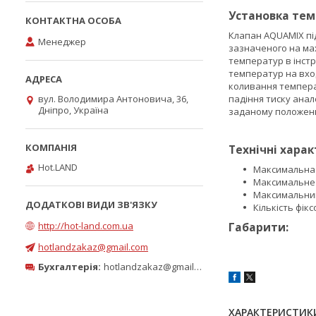
Установка тем
Клапан AQUAMIX пі
Менеджер
зазначеного на ма
температур в інстр
температур на вход
коливання темпера
вул. Володимира Антоновича, 36,
падіння тиску анал
Дніпро, Україна
заданому положенн
Технічні хара
Hot.LAND
Максимальна т
Максимальне 
Максимальний
Кількість фік
http://hot-land.com.ua
Габарити:
hotlandzakaz@gmail.com
Бухгалтерія:
hotlandzakaz@gmail.com
ХАРАКТЕРИСТИК