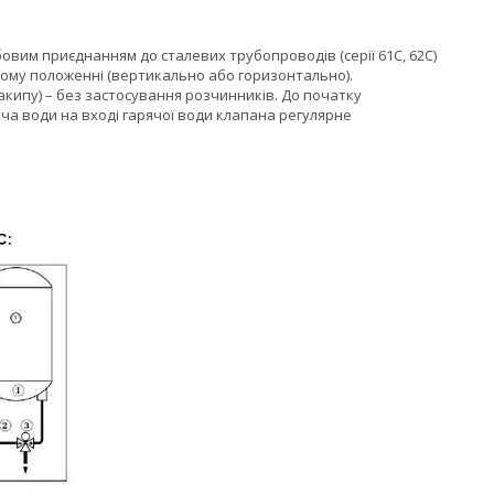
вим приєднанням до сталевих трубопроводів (серії 61С, 62С)
кому положенні (вертикально або горизонтально).
кипу) – без застосування розчинників. До початку
ача води на вході гарячої води клапана регулярне