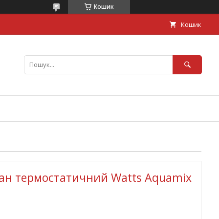
Кошик
Кошик
ан термостатичний Watts Aquamix