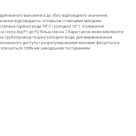
дуйованого маховичка до збігу відповідного значення,
начення відповідають чотирьом стовпцями вихідних
апана гарячої води 70º С і холодної 15º С. Коливання
а тиску від P1 до P2 більш ніж на 2 бари також може викликати
на трубопроводі подачі холодної води, для вирівнювання
іонованого доступу і разрегулирования маховик фіксується в
безпечується 100%-им заводським тестуванням.