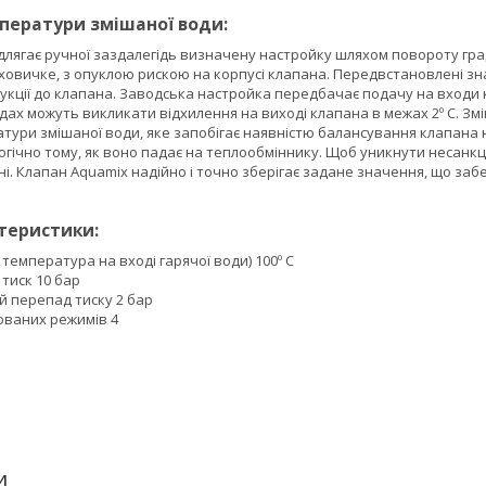
ператури змішаної води:
длягає ручної заздалегідь визначену настройку шляхом повороту гра
ховичке, з опуклою рискою на корпусі клапана. Передвстановлені з
укції до клапана. Заводська настройка передбачає подачу на входи кл
ах можуть викликати відхилення на виході клапана в межах 2º С. Змін
тури змішаної води, яке запобігає наявністю балансування клапана 
огічно тому, як воно падає на теплообміннику. Щоб уникнути несанкц
і. Клапан Aquamix надійно і точно зберігає задане значення, що за
ктеристики:
емпература на вході гарячої води) 100º С
тиск 10 бар
 перепад тиску 2 бар
сованих режимів 4
И