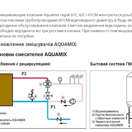
ешивающие клапани Aquamix серій 61С, 62С і 61СМ монтуються різьбо
 пластиковим трубопроводами (61СМ) відповідного діаметру в будь-я
ріодичне обслуговування клапанів з метою видалення відкладень (на
бхідно від'єднати всі три роз'єми клапана. При наявності пом'якшув
апана не потрібно.
новлення змішувачів AQUAMIX: