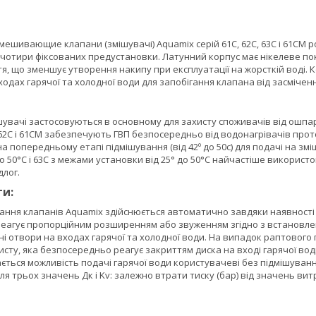
ешивающие клапани (змішувачі) Aquamix серій 61С, 62С, 63С і 61СМ р
і чотири фіксованих предустановки. Латунний корпус має нікелеве пок
, що зменшує утворення накипу при експлуатації на жорсткій воді. Ко
одах гарячої та холодної води для запобігання клапана від засміченн
шувачі застосовуються в основному для захисту споживачів від ошпа
 62С і 61СМ забезпечують ГВП безпосередньо від водонагрівачів прото
а попередньому етапі підмішування (від 42º до 50с) для подачі на зм
до 50°С і 63С з межами установки від 25° до 50°С найчастіше викорис
длог.
и:
ання клапанів Aquamix здійснюється автоматично завдяки наявності 
еагує пропорційним розширенням або звуженням згідно з встановле
і отвори на входах гарячої та холодної води. На випадок раптового
сту, яка безпосередньо реагує закриттям диска на вході гарячої во
ється можливість подачі гарячої води користувачеві без підмішуван
я трьох значень Дк і Kv: залежно втрати тиску (бар) від значень витра