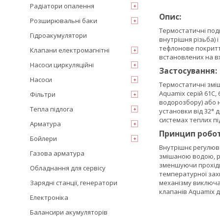
Радіатори опалення
Опис:
Розширювальні баки
Термостатичні подм
Гідроакумулятори
внутрішня різьба) 
тефлонове покриття
Клапани електромагнітні
встановлених на вх
Насоси циркуляційні
Застосування:
Насоси
Термостатичні змі
Aquamix серій 61С,
Фільтри
водорозбору) або н
Тепла підлога
установки від 32° 
системах теплих пі
Арматура
Принцип робот
Бойлери
Внутрішнє регулюв
Газова арматура
змішаною водою, р
зменшуючи прохідн
Обладнання для сервісу
температурної захи
Зарядні станції, генератори
механізму виключа
клапанів Aquamix дл
Електроніка
Балансири акумуляторів