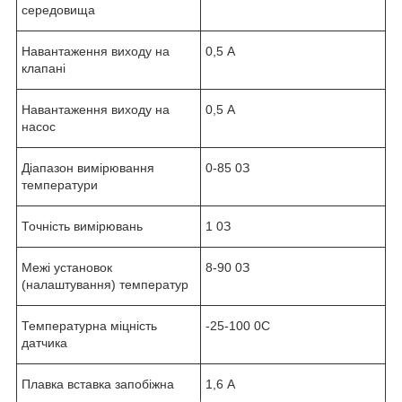
середовища
Навантаження виходу на
0,5 А
клапані
Навантаження виходу на
0,5 А
насос
Діапазон вимірювання
0-85
0
З
температури
Точність вимірювань
1
0
З
Межі установок
8-90
0
З
(налаштування) температур
Температурна міцність
-25-100
0
С
датчика
Плавка вставка запобіжна
1,6 А