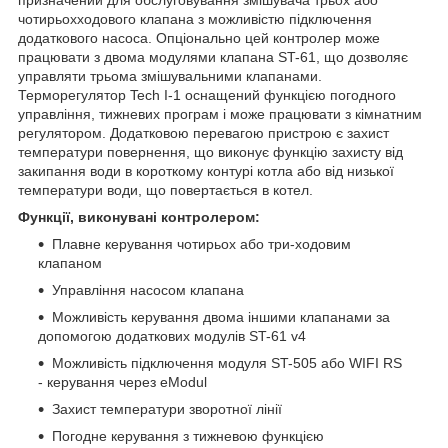
чотирьохходового клапана з можливістю підключення
додаткового насоса. Опціонально цей контролер може
працювати з двома модулями клапана ST-61, що дозволяє
управляти трьома змішувальними клапанами.
Терморегулятор Tech I-1 оснащений функцією погодного
управління, тижневих програм і може працювати з кімнатним
регулятором. Додатковою перевагою пристрою є захист
температури повернення, що виконує функцію захисту від
закипання води в короткому контурі котла або від низької
температури води, що повертається в котел.
Функції, виконувані контролером:
Плавне керування чотирьох або три-ходовим
клапаном
Управління насосом клапана
Можливість керування двома іншими клапанами за
допомогою додаткових модулів ST-61 v4
Можливість підключення модуля ST-505 або WIFI RS
- керування через eModul
Захист температури зворотної лінії
Погодне керування з тижневою функцією