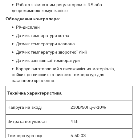
Робота з кімнатним регулятором із RS або
дворежимною комунікацією
Обладнання контролера:
РК-дисплей
Датчик температури котла
Датчик температури клапана
Датчик температури зворотної лінії
Датчик зовнішньої температури
Корпус виготовлений з високоякісних матеріалів,
стійких до високих та низьких температур для
настінного кріплення.
Технічна характеристика
Напруга на вході
230В/50Гц+/-10%
Витрата потужності
4 Вт
Температура окр.
5-50
0
З