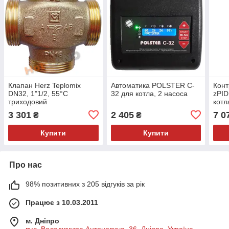
Клапан Herz Teplomix
Автоматика POLSTER C-
Кон
DN32, 1"1/2, 55°С
32 для котла, 2 насоса
zPID
триходовий
котл
термостатичний 1776614 з
газів
3 301
2 405
7 0
₴
₴
відключаємим байпасом
Купити
Купити
Про нас
98% позитивних з 205 відгуків за рік
Працює з 10.03.2011
м. Дніпро
вул. Володимира Антоновича, 36, Дніпро, Україна