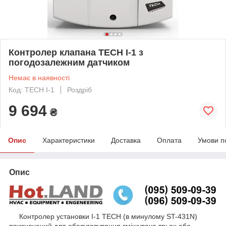
Контролер клапана TECH I-1 з
погодозалежним датчиком
Немає в наявності
Код: TECH I-1
Роздріб
9 694
₴
Опис
Характеристики
Доставка
Оплата
Умови п
Опис
Контролер установки I-1 TECH (в минулому ST-431N)
призначений для обслуговування змішувача трьох або