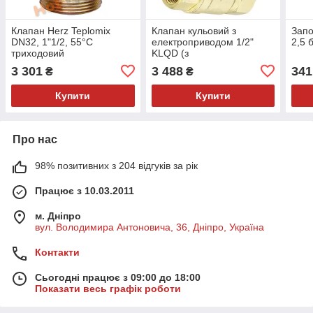
Клапан Herz Teplomix
Клапан кульовий з
Запо
DN32, 1"1/2, 55°С
електроприводом 1/2"
2,5 
триходовий
KLQD (з
термостатичний 1776614 з
автоповерненням)
3 301
3 488
341
₴
₴
відключаємим байпасом
Купити
Купити
Про нас
98% позитивних з 204 відгуків за рік
Працює з 10.03.2011
м. Дніпро
вул. Володимира Антоновича, 36, Дніпро, Україна
Контакти
Сьогодні працює з 09:00 до 18:00
Показати весь графік роботи