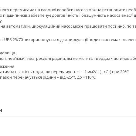
ного перемикача на клемної коробки насоса можна встановити необхі
 підшипників забезпечує довговічність і безшумність насоса внаслідок
у.
івня автоматики, циркуляційний насос може працювати постійно, по 
с UPS 25/70 використовується для циркуляції води в системах опален
едовища
ті, нев'язки і неагресивні рідини, які не містять твердих частинок аб
меження
тична в'язкість води, що перекачується – 1 мм2/з (1 сСт) при 20°С
азон перекачується рідини – від -25°С до +110°С
И