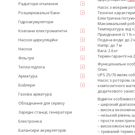
Радіатори опалення
Насос з мокрим ро
Розширювальні баки
Технічні характери
Електрична потужні
Гідроакумулятори
Максимальний робо
Температура: від +2
Клапани електромагнітні
Приєднання G 1 ½ »
Насоси циркуляційні
Подача води: до 2 
Напір: до 7 м
Насоси
Вага: 2.6 кг
Термін гарантії на 2
Фільтри
Функціональні особ
Тепла підлога
Опис
UPS 25/70 являє с
Арматура
Насос з ротором, і
Бойлери
композитного матер
додаткового захист
Газова арматура
Відмітні особливост
Обладнання для сервісу
– широкий діапазо
– висока економічн
Зарядні станції, генератори
– низький рівень 
– просте електрич
Електроніка
– високоякісні мат
Балансири акумуляторів
– тривалий термін