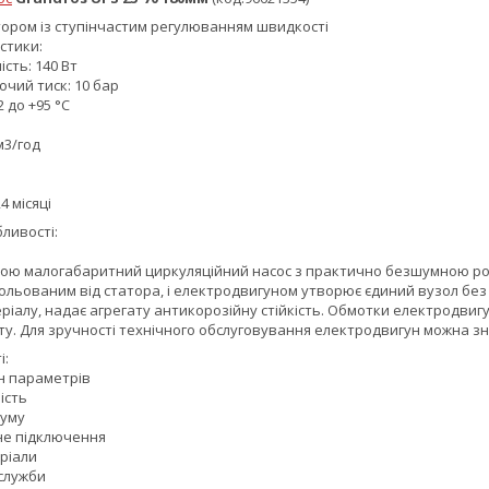
тором із ступінчастим регулюванням швидкості
стики:
сть: 140 Вт
чий тиск: 10 бар
 до +95 °С
м3/год
4 місяці
ливості:
обою малогабаритний циркуляційний насос з практично безшумною ро
зольованим від статора, і електродвигуном утворює єдиний вузол без
іалу, надає агрегату антикорозійну стійкість. Обмотки електродвигун
у. Для зручності технічного обслуговування електродвигун можна зн
і:
н параметрів
ість
шуму
не підключення
еріали
 служби