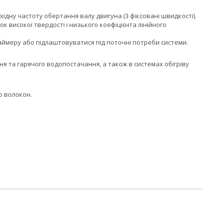
дну частоту обертання валу двигуна (3 фіксовані швидкості).
 високої твердості і низького коефіцієнта лінійного
таймеру або підлаштовуватися під поточні потреби системи.
ня та гарячого водопостачання, а також в системах обігріву
о волокон.