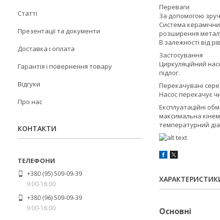
Переваги
Статті
За допомогою зруч
Система керамічних
Презентації та документи
розширення метал
В залежності від р
Доставка і оплата
Застосування
Циркуляційний насо
Гарантія і повернення товару
підлог.
Відгуки
Перекачувані сер
Насос перекачує чис
Про нас
Експлуатаційні об
максимальна кінема
температурний діап
КОНТАКТИ
+380 (95) 509-09-39
ХАРАКТЕРИСТИК
9:00-18:00
+380 (96) 509-09-39
9:00-18:00
Основні