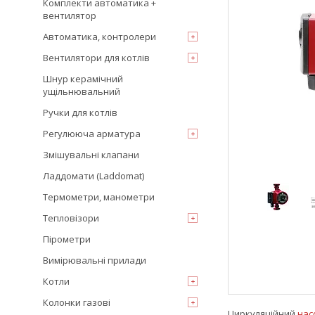
Комплекти автоматика +
вентилятор
Автоматика, контролери
Вентилятори для котлів
Шнур керамічний
ущільнювальний
Ручки для котлів
Регулююча арматура
Змішувальні клапани
Ладдомати (Laddomat)
Термометри, манометри
Тепловізори
Пірометри
Вимірювальні прилади
Котли
Колонки газові
Циркуляційний
нас