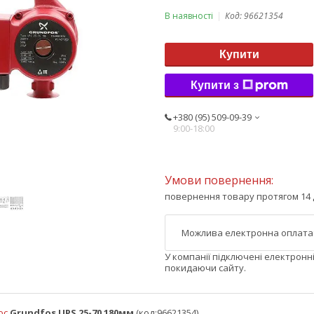
В наявності
Код:
96621354
Купити
Купити з
+380 (95) 509-09-39
9:00-18:00
повернення товару протягом 14 
У компанії підключені електронн
покидаючи сайту.
ос
Grundfos UPS 25-70 180мм
(код:96621354)