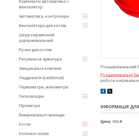
Комплекти автоматика +
вентилятор
Автоматика, контролери
Вентилятори для котлів
Шнур керамічний
ущільнювальний
Ручки для котлів
Регулююча арматура
Розширювальний ба
Змішувальні клапани
Розширювальні ба
Ладдомати (Laddomat)
роботи нагрівальн
Термометри, манометри
Тепловізори
Пірометри
ІНФОРМАЦІЯ ДЛ
Вимірювальні прилади
Ціна:
904 ₴
Котли
Колонки газові