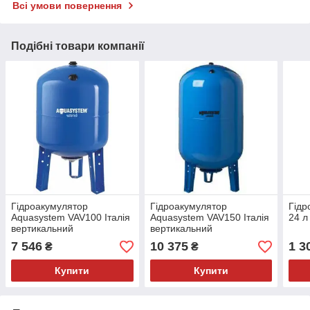
Всі умови повернення
Подібні товари компанії
Гідроакумулятор
Гідроакумулятор
Гідр
Aquasystem VAV100 Італія
Aquasystem VAV150 Італія
24 л
вертикальний
вертикальний
7 546
10 375
1 3
₴
₴
Купити
Купити