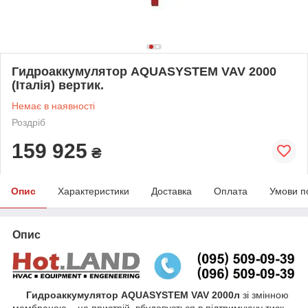
Гидроаккумулятор AQUASYSTEM VAV 2000
(Італія) вертик.
Немає в наявності
Роздріб
159 925
₴
Опис
Характеристики
Доставка
Оплата
Умови п
Опис
Гидроаккумулятор
AQUASYSTEM VAV 2000л
зі змінною
мембраною – це пристрій, вбудовується в підтримуючу тиск