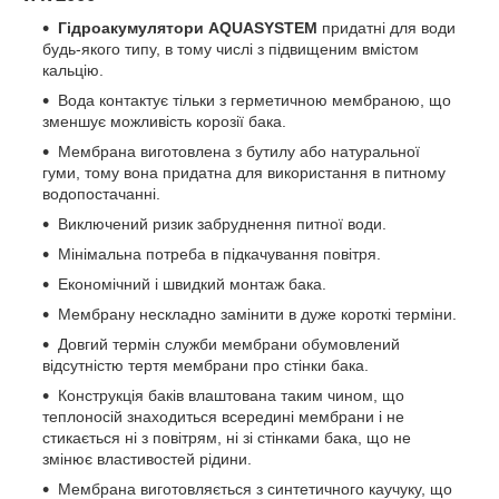
Гідроакумулятори AQUASYSTEM
придатні для води
будь-якого типу, в тому числі з підвищеним вмістом
кальцію.
Вода контактує тільки з герметичною мембраною, що
зменшує можливість корозії бака.
Мембрана виготовлена з бутилу або натуральної
гуми, тому вона придатна для використання в питному
водопостачанні.
Виключений ризик забруднення питної води.
Мінімальна потреба в підкачування повітря.
Економічний і швидкий монтаж бака.
Мембрану нескладно замінити
в дуже короткі терміни
.
Довгий термін служби мембрани обумовлений
відсутністю тертя мембрани про стінки бака.
Конструкція баків влаштована таким чином, що
теплоносій знаходиться всередині мембрани і не
стикається ні з повітрям, ні зі стінками бака, що не
змінює властивостей рідини.
Мембрана виготовляється з синтетичного каучуку, що