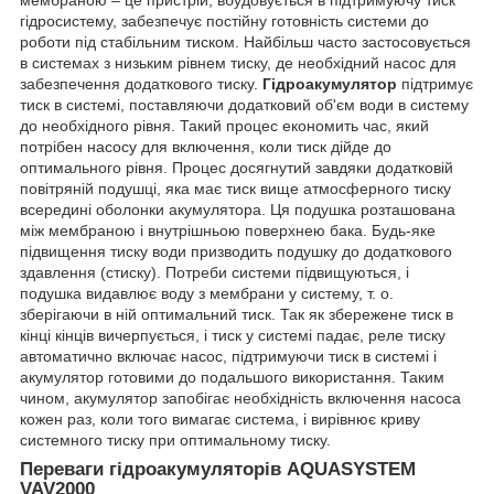
гідросистему, забезпечує постійну готовність системи до
роботи під стабільним тиском. Найбільш часто застосовується
в системах з низьким рівнем тиску, де необхідний насос для
забезпечення додаткового тиску.
Гідроакумулятор
підтримує
тиск в системі, поставляючи додатковий об'єм води в систему
до необхідного рівня. Такий процес економить час, який
потрібен насосу для включення, коли тиск дійде до
оптимального рівня. Процес досягнутий завдяки додатковій
повітряній подушці, яка має тиск вище атмосферного тиску
всередині оболонки акумулятора. Ця подушка розташована
між мембраною і внутрішньою поверхнею бака. Будь-яке
підвищення тиску води призводить подушку до додаткового
здавлення (стиску). Потреби системи підвищуються, і
подушка видавлює воду з мембрани у систему, т. о.
зберігаючи в ній оптимальний тиск. Так як збережене тиск в
кінці кінців вичерпується, і тиск у системі падає, реле тиску
автоматично включає насос, підтримуючи тиск в системі і
акумулятор готовими до подальшого використання. Таким
чином, акумулятор запобігає необхідність включення насоса
кожен раз, коли того вимагає система, і вирівнює криву
системного тиску при оптимальному тиску.
Переваги гідроакумуляторів
AQUASYSTEM
VAV2000