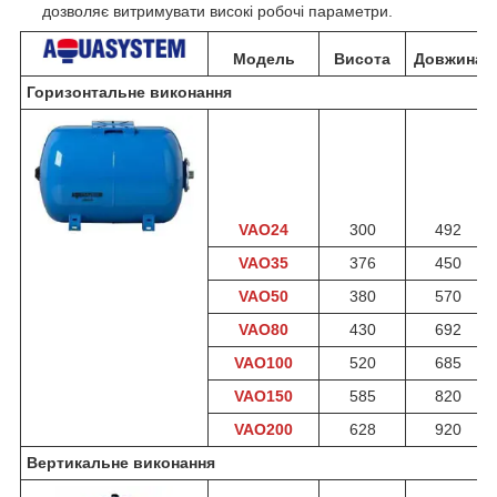
дозволяє витримувати високі робочі параметри.
Модель
Висота
Довжина
Горизонтальне виконання
VAO24
300
492
VAO35
376
450
VAO50
380
570
VAO80
430
692
VAO100
520
685
VAO150
585
820
VAO200
628
920
Вертикальне виконання