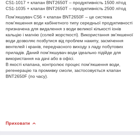
CS1-1017 + клапан BNT2650T – продуктивність 1500 л/год
CS1-1035 + клапан BNT2650T – продуктивність 2500 л/год
Пом'якшувач CS6 + клапан BNT2650F – це система
пом'якшення води кабінетного типу середньої продуктивності
призначена для видалення з води великої кількості іонів
кальцію і магнію (солей жорсткості). Використання зм'якшеної
води дозволяє позбутися від проблем накипу, засмічення
вентелей і кранів, передчасного виходу з ладу побутових
приладів. Даний пом'якшувач води ідеально підійде для
використання на дачі або в офісі.
В якості клапана, контролює процес пом'якшення води,
регенерацію та промивку смоли, застосовується клапан
BNT2650F (по часу).
Приховати