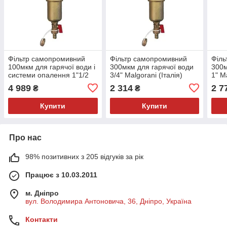
Фільтр самопромивний
Фільтр самопромивний
Філь
100мкм для гарячої води і
300мкм для гарячої води
300м
системи опалення 1"1/2
3/4" Malgorani (Італія)
1" M
Malgorani (Італія)
4 989
2 314
2 7
₴
₴
Купити
Купити
Про нас
98% позитивних з 205 відгуків за рік
Працює з 10.03.2011
м. Дніпро
вул. Володимира Антоновича, 36, Дніпро, Україна
Контакти