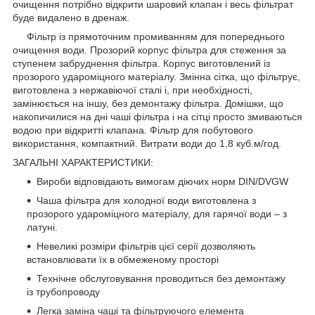
очищення потрібно відкрити шаровий клапан і весь фільтрат
буде видалено в дренаж.
Фільтр із прямоточним промиванням для попереднього
очищення води. Прозорий корпус фільтра для стеження за
ступенем забруднення фільтра. Корпус виготовлений із
прозорого удароміцного матеріалу. Змінна сітка, що фільтрує,
виготовлена з нержавіючої сталі і, при необхідності,
замінюється на іншу, без демонтажу фільтра. Домішки, що
накопичилися на дні чаші фільтра і на сітці просто змиваються
водою при відкритті клапана. Фільтр для побутового
використання, компактний. Витрати води до 1,8 куб.м/год.
ЗАГАЛЬНІ ХАРАКТЕРИСТИКИ:
Вироби відповідають вимогам діючих норм DIN/DVGW
Чаша фільтра для холодної води виготовлена з
прозорого удароміцного матеріалу, для гарячої води – з
латуні.
Невеликі розміри фільтрів цієї серії дозволяють
встановлювати їх в обмеженому просторі
Технічне обслуговування проводиться без демонтажу
із трубопроводу
Легка заміна чаші та фільтруючого елемента