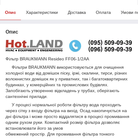
Опис
Характеристики
Доставка
Оплата
Умови п
Опис
Фільтр BRAUKMANN Resideo FF06-1/2AA
Фільтри BRAUKMANN використовуються для очищення
холодної води від домішок піску, іржі, окалини, тирси, різних
волокнистих домішок як у приватних, так і багатоквартирних
будинках, у комерційних та промислових будівлях.
Запобігають утворенню відкладень у трубах, оберігають
сантехнічні прилади.
У процесі нормальної роботи фільтру вода проходить
через сітку з входу фільтра на вихід. Осад накопичується на
дні фільтра і може просто віддалятися в процесі промивання
одним рухом руки. Компактний розмір фільтра дозволяє
встановлювати його за умов
обмежений простір. Для промивання фільтра тонкого