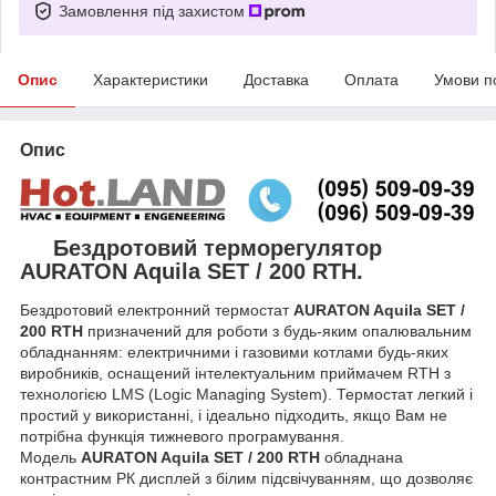
Замовлення під захистом
Опис
Характеристики
Доставка
Оплата
Умови п
Опис
Бездротовий терморегулятор
AURATON Aquila SET / 200 RTH.
Бездротовий електронний термостат
AURATON Aquila SET /
200 RTH
призначений для роботи з будь-яким опалювальним
обладнанням: електричними і газовими котлами будь-яких
виробників, оснащений інтелектуальним приймачем RTH з
технологією LMS (Logic Managing System). Термостат легкий і
простий у використанні, і ідеально підходить, якщо Вам не
потрібна функція тижневого програмування.
Модель
AURATON Aquila SET / 200 RTH
обладнана
контрастним РК дисплей з білим підсвічуванням, що дозволяє