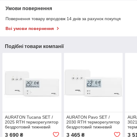
Умови повернення
Повернення товару впродовж 14 днів за рахунок покупця
Всі умови повернення
Подібні товари компанії
AURATON Tucana SET /
AURATON Pavo SET /
AUR
2025 RTH терморегулятор
2030 RTH терморегулятор
3021
бездротовий тижневий
бездротовий тижневий
терм
безд
3 690
3 465
3 5
₴
₴