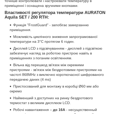
точніше контролювати і настроювати температуру в
приміщенні і оснащена зручними кнопками.
Властивості регулятора температури AURATON
Aquila SET / 200 RTH:
Функція "FrostGuard" - запобігає замерзанню
приміщення.
Можливість циклічного зниження запрограмованої
температури на 3°C протягом 6 годин.
Дисплей LCD з підсвічуванням - дисплей з підсвіткою
забезпечує нагляд за роботою пристрою навіть в
приміщеннях з поганим освітленням.
Вільна від перешкод зв'язок між окремими
пристроями - зв'язок між бездротовими пристроями на
частоті 868MHz з виключно короткочасної шифрованого
передачею даних (4 ms)
Пристосований для монтажу в коробці Ø60 мм або
окремо
Найменший з доступних на ринку бездротового
термостат з великим дисплеєм LCD.
Робочі навантаження –
до 16A
- н
есущественный