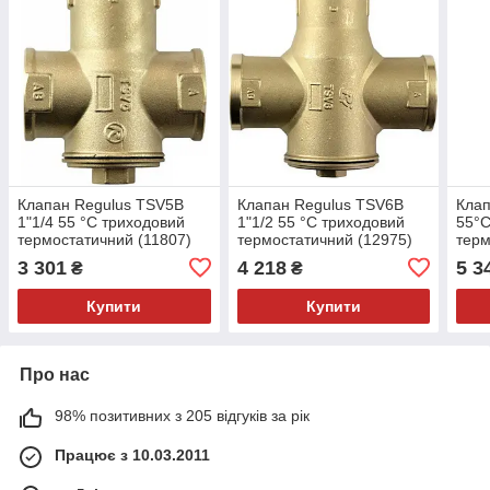
Клапан Regulus TSV5B
Клапан Regulus TSV6B
Клап
1"1/4 55 °C триходовий
1"1/2 55 °C триходовий
55°C
термостатичний (11807)
термостатичний (12975)
терм
3 301
4 218
5 3
₴
₴
Купити
Купити
Про нас
98% позитивних з 205 відгуків за рік
Працює з 10.03.2011