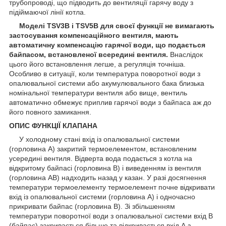
трубопроводі, що підводить до вентиляції гарячу воду з
підіймаючої лінії котла.
Моделі TSV3B і TSV5B для своєї функції не вимагають
застосування компенсаційного вентиля, мають
автоматичну компенсацію гарячої води, що подається
байпасом, встановленої всередині вентиля.
Внаслідок
цього його встановлення легше, а регуляція точніша.
Особливо в ситуації, коли температура поворотної води з
опалювальної системи або акумулювального бака близька
номінальної температури вентиля або вище, вентиль
автоматично обмежує приплив гарячої води з байпаса аж до
його повного замикання.
ОПИС ФУНКЦІЇ КЛАПАНА
У холодному стані вхід із опалювальної системи
(горловина А) закритий термоелементом, встановленим
усередині вентиля. Відверта вода подається з котла на
відкритому байпасі (горловина В) і виведенням із вентиля
(горловина АВ) надходить назад у казан. У разі досягнення
температури термоелементу термоелемент почне відкривати
вхід із опалювальної системи (горловина А) і одночасно
прикривати байпас (горловина В). Зі збільшенням
температури поворотної води з опалювальної системи вхід В
(байпас) закривається більше та відкривається вхід А з