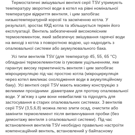
Термостатичні змішувальні вентилі серії TSV утримують
температуру зворотної води в котел на рівні номінальної
температури відкриття вентиля, і цим запобігає
низькотемпературній корозії та засміченню котла. У
результаті, зростає ККД котла та збільшується термін його
експлуатації. Вентиль забезпечений високоякісним
термоелементом, який забезпечує змішування гарячої води
на виході з котла з поворотною водою, що надходить з
опалювальної системи або акумулювального бака.
Усі типи вентилів TSV (для температур 45, 55, 65 °C)
обладнані термоелементом із гумовим ущільненням, яке
гарантує високу герметичність вентиля і цим запобігає
мікроциркуляцію під час простою котла (мікроциркуляція
через котел викликає охолодження води в акумуляційному
баку). Усі вентилі серії TSV мають масивну конструкцію з
великими прохідними діаметрами для протоку опалювальної
води. У зв'язку з цим вони невибагливі та підходять для
застосування в старих опалювальних системах. З вентилів
серії TSV (3,5,6,8) можна легко злити осад, очистити або
замінити термоелемент після вигвинчування пробки (без
демонтажу вентиля з опалювальної системи). Під час
встановлення вентилів TSV необхідно правильно настроїти
компенсаційний вентиль, встановлений у байпасному