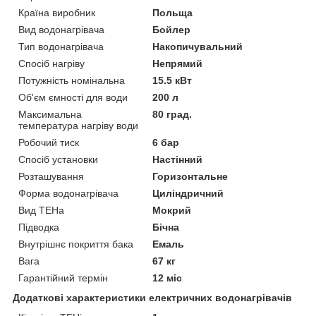
Країна виробник
Польща
Вид водонагрівача
Бойлер
Тип водонагрівача
Накопичувальний
Спосіб нагріву
Непрямий
Потужність номінальна
15.5 кВт
Об'єм ємності для води
200 л
Максимальна
80 град.
температура нагріву води
Робочий тиск
6 бар
Спосіб установки
Настінний
Розташування
Горизонтальне
Форма водонагрівача
Циліндричний
Вид ТЕНа
Мокрий
Підводка
Бічна
Внутрішнє покриття бака
Емаль
Вага
67 кг
Гарантійний термін
12 міс
Додаткові характеристики електричних водонагрівачів