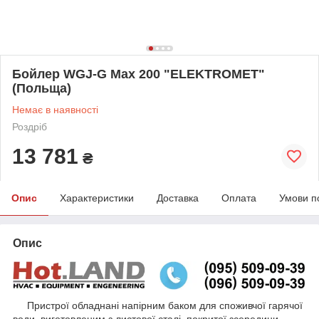
Бойлер WGJ-G Max 200 "ELEKTROMET"
(Польща)
Немає в наявності
Роздріб
13 781
₴
Опис
Характеристики
Доставка
Оплата
Умови п
Опис
Пристрої обладнані напірним баком для споживчої гарячої
води, виготовленим з листової сталі, покритої зсередини