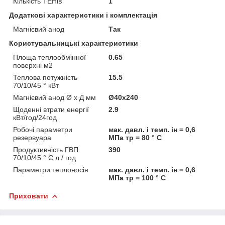
Кількість ТЕНів
1
Додаткові характеристики і комплектація
Магнієвий анод
Так
Користувальницькі характеристики
Площа теплообмінної
0.65
поверхні м2
Теплова потужність
15.5
70/10/45 ° кВт
Магнієвий анод Ø х Д мм
Ø40x240
Щоденні втрати енергії
2.9
кВт/год/24год
Робочі параметри
мак. давл. і темп. ін = 0,6
резервуара
МПа тр = 80 ° C
Продуктивність ГВП
390
70/10/45 ° C л / год
Параметри теплоносія
мак. давл. і темп. ін = 0,6
МПа тр = 100 ° C
Приховати