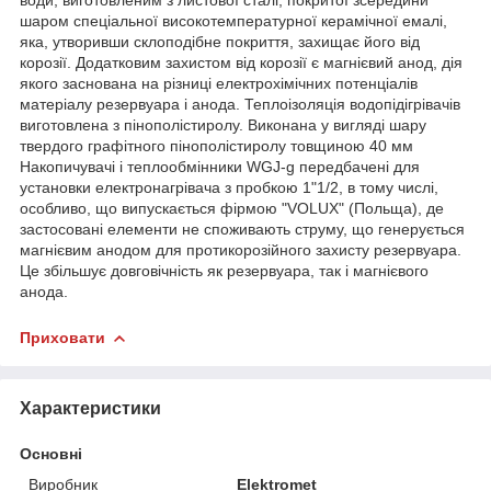
шаром спеціальної високотемпературної керамічної емалі,
яка, утворивши склоподібне покриття, захищає його від
корозії. Додатковим захистом від корозії є магнієвий анод, дія
якого заснована на різниці електрохімічних потенціалів
матеріалу резервуара і анода. Теплоізоляція водопідігрівачів
виготовлена з пінополістиролу. Виконана у вигляді шару
твердого графітного пінополістиролу товщиною 40 мм
Накопичувачі і теплообмінники WGJ-g передбачені для
установки електронагрівача з пробкою 1"1/2, в тому числі,
особливо, що випускається фірмою "VOLUX" (Польща), де
застосовані елементи не споживають струму, що генерується
магнієвим анодом для протикорозійного захисту резервуара.
Це збільшує довговічність як резервуара, так і магнієвого
анода.
Приховати
Характеристики
Основні
Виробник
Elektromet