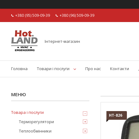
+380 (95) 509-09-39
+380 (96) 509-09-39
Інтернет-магазин
Головна
Товари і послуги
Про нас
Контакти
Товара і послуги
HT-826
Терморегулятори
Теплообмінники