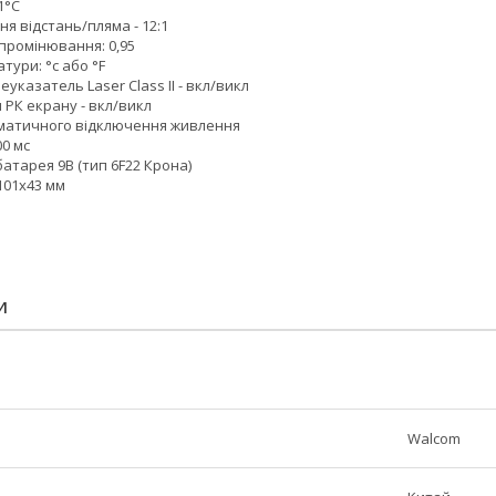
1°С
я відстань/пляма - 12:1
промінювання: 0,95
тури: °c або °F
указатель Laser Class II - вкл/викл
 РК екрану - вкл/викл
матичного відключення живлення
00 мс
атарея 9В (тип 6F22 Крона)
101х43 мм
И
Walcom