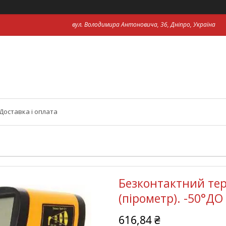
вул. Володимира Антоновича, 36, Дніпро, Україна
Доставка і оплата
Безконтактний те
(пірометр). -50°ДО
616,84 ₴