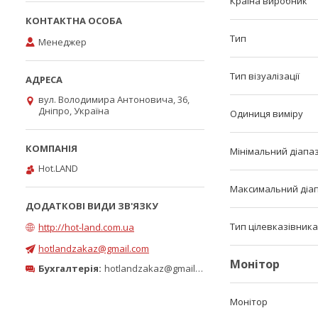
Країна виробник
Тип
Менеджер
Тип візуалізації
вул. Володимира Антоновича, 36,
Дніпро, Україна
Одиниця виміру
Мінімальний діапа
Hot.LAND
Максимальний діа
Тип цілевказівника
http://hot-land.com.ua
hotlandzakaz@gmail.com
Монітор
Бухгалтерія:
hotlandzakaz@gmail.com
Монітор