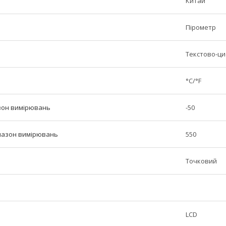
Китай
Пірометр
Текстово-ц
°С/°F
зон вимірювань
-50
пазон вимірювань
550
Точковий
LCD