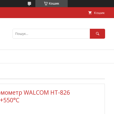
Кошик
Кошик
рмометр WALCOM HT-826
 +550°С