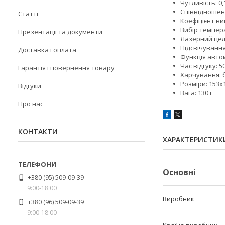
Чутливість: 0,
Співвідношенн
Статті
Коефіцієнт ви
Вибір темпера
Презентації та документи
Лазерний целе
Підсвічування
Доставка і оплата
Функція авто
Час відгуку: 5
Гарантія і повернення товару
Харчування: б
Розміри: 153х
Відгуки
Вага: 130 г
Про нас
КОНТАКТИ
ХАРАКТЕРИСТИК
Основні
+380 (95) 509-09-39
9:00-18:00
Виробник
+380 (96) 509-09-39
9:00-18:00