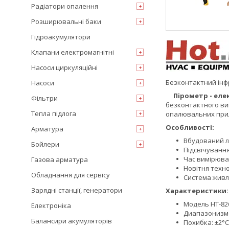
Радіатори опалення
Розширювальні баки
Гідроакумулятори
Клапани електромагнітні
Насоси циркуляційні
Безконтактний інф
Насоси
Пірометр - ел
Фільтри
безконтактного вим
Тепла підлога
опалювальних прила
Особливості:
Арматура
Вбудований л
Бойлери
Підсвічування
Час вимірюван
Газова арматура
Новітня техно
Обладнання для сервісу
Система живл
Зарядні станції, генератори
Характеристики:
Модель HT-82
Електроніка
Диапазонизме
Балансири акумуляторів
Похибка: ±2°С