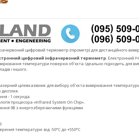
рачервоний цифровий термометр (пірометр) для дистанційного вимір
ектронний цифровий інфрачервоний термометр
. Електронний І
ірювання температури поверхні об'єкта. Ідеально підходить для вимі
дів і іншого.
азерний цілевказівник для вибору об'єкта вимірювання температури
 дисплея.
ня - 1 секунда.
логія процесора «Infrared System On Chip».
ення 9В з енергозберігаючими функціями.
6
рения температури: від -50°С до +550°С