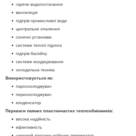
гаряче водопостачання
вентиляція
підігрів промислової води
центральне опалення
сонячні установки
системи теплої підлоги
підігрів басейну
системи кондиціювання
холодильна техніка
Використовується як:
пароохолоджувач
переохолоджувач
конденсатор
Переваги паяних пластинчастих теплообмінників:
висока надійність
ефективність
широкий діапазон робочих температур