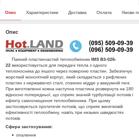
Опис
Характеристики
Доставка
Оплата
Умови п
Опис
Паяний пластинчастий теплообмінник
IMS B3-026-
22
використовується для передачі тепла з одного
теплоносника до іншого через поверхню пластин. Забезпечує
жорсткий монолітний корпус, який складається з рифлених
пластин з нержавіючої сталі, спаяних міддю у вакуумній печі.
При виготовленні кожна наступна пластина розвернута на 180
відносно попередньої, що сприяє значній турбулізації потоків і
ефекту самоочищення теплообмінника. При цьому
застосовуються протитечія потоків, що сприяє винятковій
ефективності теплообміну, навіть при низьких швидкостях
потоків.
Сфера застосування:
опалення