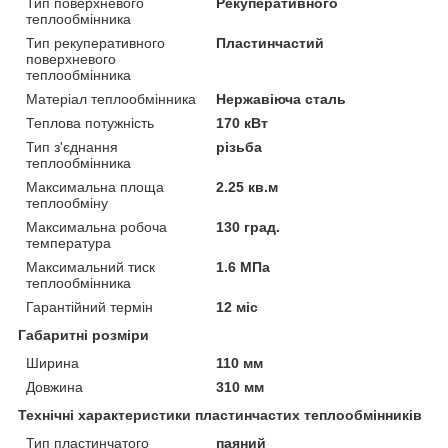
Тип поверхневого
Рекуперативного
теплообмінника
Тип рекуперативного
Пластинчастий
поверхневого
теплообмінника
Матеріал теплообмінника
Нержавіюча сталь
Теплова потужність
170 кВт
Тип з'єднання
різьба
теплообмінника
Максимальна площа
2.25 кв.м
теплообміну
Максимальна робоча
130 град.
температура
Максимальний тиск
1.6 МПа
теплообмінника
Гарантійний термін
12 міс
Габаритні розміри
Ширина
110 мм
Довжина
310 мм
Технічні характеристики пластинчастих теплообмінників
Тип пластинчатого
паяний