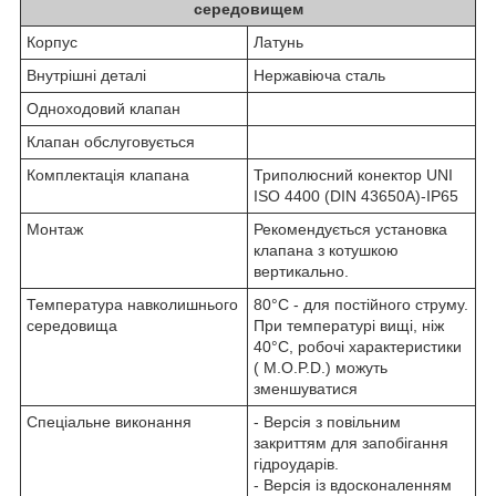
середовищем
Корпус
Латунь
Внутрішні деталі
Нержавіюча сталь
Одноходовий клапан
Клапан обслуговується
Комплектація клапана
Триполюсний конектор UNI
ISO 4400 (DIN 43650A)-IP65
Монтаж
Рекомендується установка
клапана з котушкою
вертикально.
Температура навколишнього
80°C - для постійного струму.
середовища
При температурі вищі, ніж
40°С, робочі характеристики
( M.O.P.D.) можуть
зменшуватися
Спеціальне виконання
- Версія з повільним
закриттям для запобігання
гідроударів.
- Версія із вдосконаленням