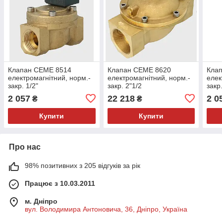
Клапан CEME 8514
Клапан CEME 8620
Кла
електромагнітний, норм.-
електромагнітний, норм.-
елек
закр. 1/2"
закр. 2"1/2
закр.
2 057
22 218
2 0
₴
₴
Купити
Купити
Про нас
98% позитивних з 205 відгуків за рік
Працює з 10.03.2011
м. Дніпро
вул. Володимира Антоновича, 36, Дніпро, Україна