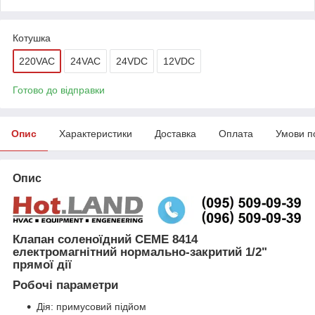
Котушка
220VAC
24VAC
24VDC
12VDC
Готово до відправки
Опис
Характеристики
Доставка
Оплата
Умови п
Опис
Клапан соленоїдний CEME 8414
електромагнітний нормально-закритий 1/2"
прямої дії
Робочі параметри
Дія: примусовий підйом