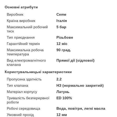
Основні атрибути
Виробник
Ceme
Країна виробник
Італія
Максимальний робочий
5 бар
тиск
Тип приєднання
Різьбове
Гарантійний термін
12 міс
Максимальна робоча
90 град.
температура
Вид електромагнітного
Прямої дії (сідлової)
клапана
Користувальницькі характеристики
Пропускна здатність
2.2
Тип клапана
НЗ (нормально закритий)
Матеріал корпусу
Латунь
Тривалість безперервної
ED 100%
роботи
Робочі середовища
Вода, повітря, легкі масла
Умовний прохід
12 мм