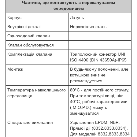
Частини, що контактують з перекачуваним
середовищем
Корпус
Латунь
Внутрішні деталі
Нержавіюча сталь
Одноходовий клапан
Клапан обслуговується
Комплектація клапана
Триполюсний конектор UNI
ISO 4400 (DIN 43650A)-IP65
Монтаж
В будь-якому положенні, але
котушкою вниз не
рекомендується
Температура навколишнього
80°C - для постійного струму.
середовища
При температурі вищі, ніж
40°С, робочі характеристики
( M.O.P.D.) можуть
зменшуватися
Спеціальне виконання
Ущільнення EPDM, NBR.
Прямої дії (8332,8333,8334).
Для моделей 8332,8333,8334