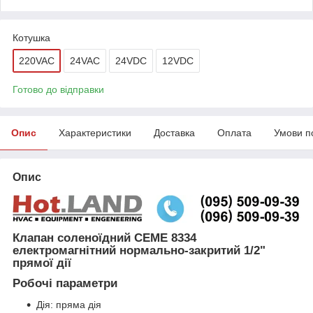
Котушка
220VAC
24VAC
24VDC
12VDC
Готово до відправки
Опис
Характеристики
Доставка
Оплата
Умови п
Опис
Клапан соленоїдний CEME 8334
електромагнітний нормально-закритий 1/2"
прямої дії
Робочі параметри
Дія: пряма дія