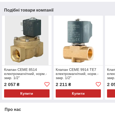
Подібні товари компанії
Клапан CEME 8514
Клапан CEME 9914 TE7
Кла
електромагнітний, норм.-
електромагнітний, норм.-
елек
закр. 1/2"
закр. 1/2"
закр.
2 057
2 211
2 0
₴
₴
Купити
Купити
Про нас