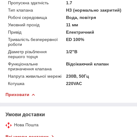
Пропускна здатність
1.7
Тип клапана
НЗ (нормально закритий)
Робочі середовища
Вода, повітря
Умовний прохід
11 мм
Привід
Електричний
Тривалість безперервної
ED 100%
роботи
Діаметр різьблення
1/2"В
першого торця
Функціональне
Відсікаючий клапан
призначення клапана
Напруга живильної мережі
230В, 50Гц
Котушка
220VAC
Приховати
Умови доставки
Нова Пошта
Всі умови доставки