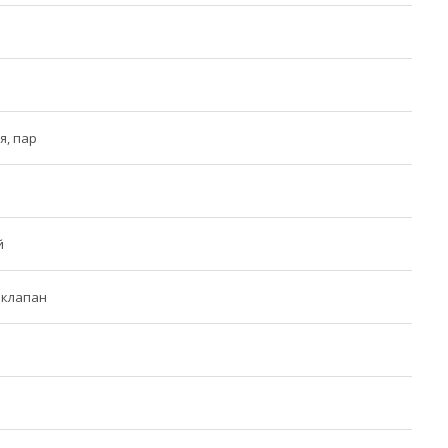
я, пар
й
 клапан