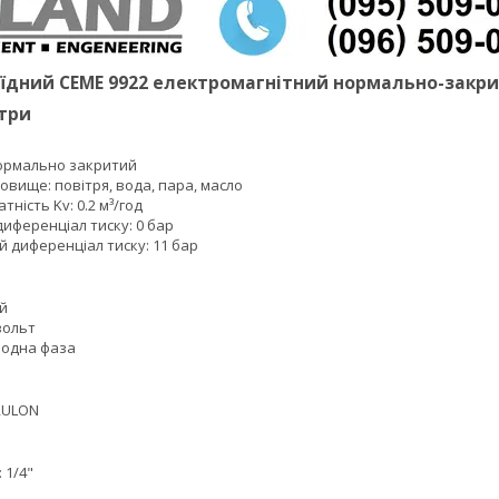
їдний CEME 9922 електромагнітний нормально-закрит
три
ормально закритий
вище: повітря, вода, пара, масло
тність Kv: 0.2 м³/год
иференціал тиску: 0 бар
 диференціал тиску: 11 бар
ий
вольт
: одна фаза
RULON
 1/4"