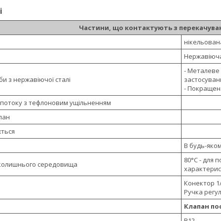
і
Частини, що контактують з перекачув
нікельована
Нержавіюча
- Металеве 
и з нержавіючої сталі
застосуван
- Покращена
 потоку з тефлоновим ущільненням
пан
ється
В будь-яко
80°C - для 
колишнього середовища
характерис
Конектор 1/
Ручка регу
Клапан по
В12