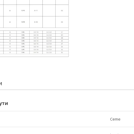
И
ути
Ceme