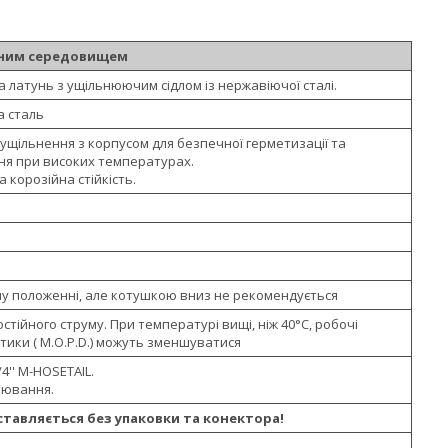
аним середовищем
 латунь з ущільнюючим сідлом із нержавіючої сталі.
 сталь
ущільнення з корпусом для безпечної герметизації та
ня при високих температурах.
 корозійна стійкість.
му положенні, але котушкою вниз не рекомендується
постійного струму. При температурі вищі, ніж 40°С, робочі
тики ( M.O.P.D.) можуть зменшуватися
4'' M-HOSETAIL.
лювання.
ставляється без упаковки та конектора!