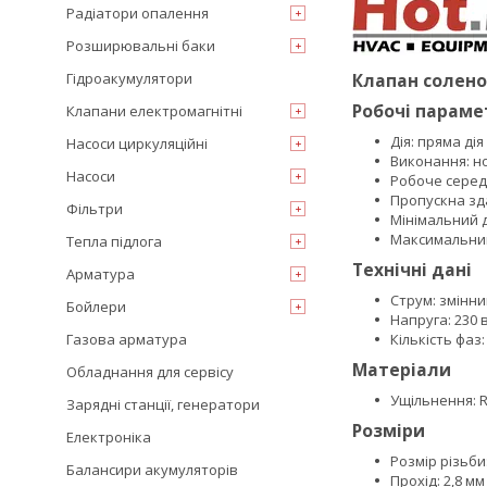
Радіатори опалення
Розширювальні баки
Гідроакумулятори
Клапан солено
Робочі параме
Клапани електромагнітні
Дія: пряма дія
Насоси циркуляційні
Виконання: н
Насоси
Робоче середо
Пропускна зда
Фільтри
Мінімальний д
Максимальний
Тепла підлога
Технічні дані
Арматура
Струм: змінн
Бойлери
Напруга: 230 
Газова арматура
Кількість фаз
Матеріали
Обладнання для сервісу
Ущільнення: 
Зарядні станції, генератори
Розміри
Електроніка
Розмір різьби:
Балансири акумуляторів
Прохід: 2,8 мм