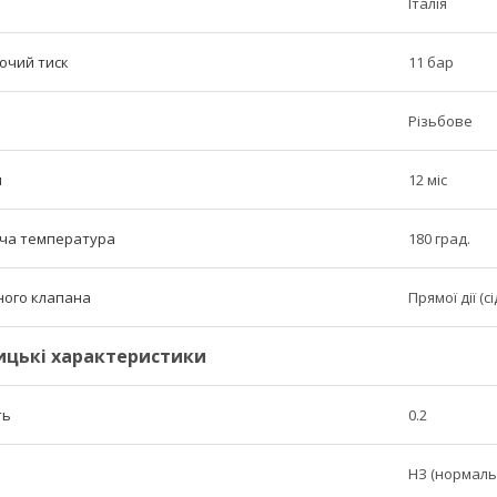
Італія
очий тиск
11 бар
Різьбове
н
12 міс
ча температура
180 град.
ного клапана
Прямої дії (с
ицькі характеристики
ть
0.2
НЗ (нормаль