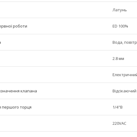
Латунь
ервної роботи
ED 100%
а
Вода, повітр
2.8 мм
Електрични
изначення клапана
Відсікаючий
я першого торця
1/4"В
220VAC