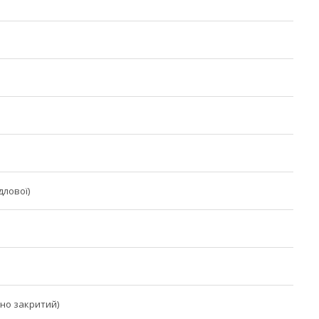
ідлової)
но закритий)