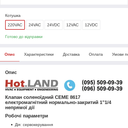
Котушка
220VAC
24VAC
24VDC
12VAC
12VDC
Готово до відправки
Опис
Характеристики
Доставка
Оплата
Умови п
Опис
Клапан соленоїдний CEME 8617
електромагнітний нормально-закритий 1"1/4
непрямої дії
Робочі параметри
Дія: сервокерування