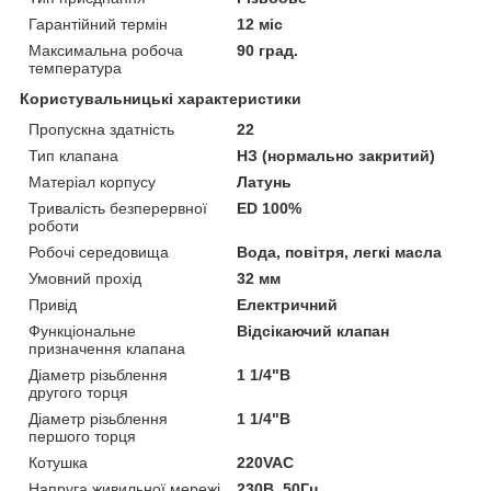
Гарантійний термін
12 міс
Максимальна робоча
90 град.
температура
Користувальницькі характеристики
Пропускна здатність
22
Тип клапана
НЗ (нормально закритий)
Матеріал корпусу
Латунь
Тривалість безперервної
ED 100%
роботи
Робочі середовища
Вода, повітря, легкі масла
Умовний прохід
32 мм
Привід
Електричний
Функціональне
Відсікаючий клапан
призначення клапана
Діаметр різьблення
1 1/4"В
другого торця
Діаметр різьблення
1 1/4"В
першого торця
Котушка
220VAC
Напруга живильної мережі
230В, 50Гц