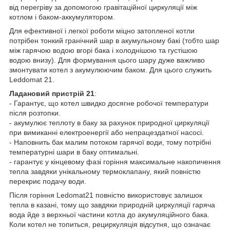
від перегріву за допомогою гравітаційної циркуляції між
котлом і баком-аккумулятором.
Для ефективної і легкої роботи міцно затопленої котли
потрібен тонкий гранічний шар в акумульному бакі (тобто шар
між гарячою водою вгорі бака і холоднішою та густішою
водою внизу). Для формування цього шару дуже важливо
змонтувати котел з акумулюючим баком. Для цього служить
Leddomat 21.
Ладановий пристрій 21
:
- Гарантує, що котел швидко досягне робочої температури
після розтопки.
- акумулює теплоту в баку за рахунок природної циркуляції
при вимиканні електроенергії або непрацездатної насосі.
- Наповнить бак малим потоком гарячої води, тому потрібні
температурні шари в баку оптимальні.
- гарантує у кінцевому фазі горіння максимальне накопичення
тепла завдяки унікальному термоклапану, який повністю
перекриє подачу води.
Після горіння Ledomat21 повністю використовує залишок
тепла в казані, тому що завдяки природній циркуляції гаряча
вода йде з верхньої частини котла до акумуляційного бака.
Коли котел не топиться, рециркуляція відсутня, що означає