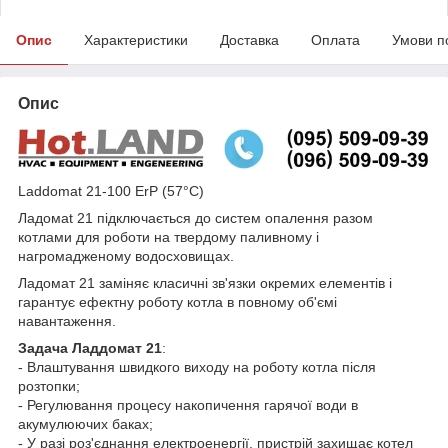
Опис
Характеристики
Доставка
Оплата
Умови п
Опис
Laddomat 21-100 ErP (57°C)
Ладомat 21 підключається до систем опалення разом
котлами для роботи на твердому паливному і
нагромадженому водосховищах.
Ладомат 21 заміняє класичні зв'язки окремих елементів і
гарантує ефектну роботу котла в повному об'ємі
навантаження.
Задача Ладдомат 21
:
- Влаштування швидкого виходу на роботу котла після
розтопки;
- Регулювання процесу накопичення гарячої води в
акумулюючих баках;
- У разі роз'єднання електроенергії, пристрій захищає котел