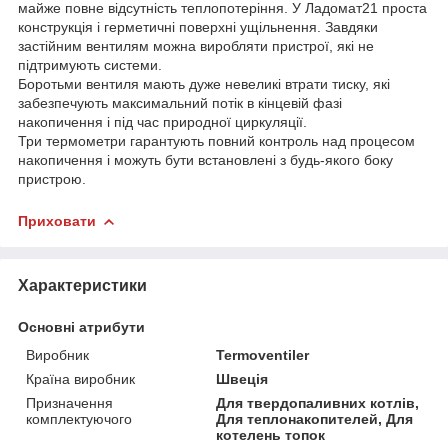
майже повне відсутність теплопотеріння. У Ладомат21 проста
конструкція і герметичні поверхні ущільнення. Завдяки
застійним вентилям можна виробляти пристрої, які не
підтримують системи.
Боротьми вентиля мають дуже невеликі втрати тиску, які
забезпечують максимальний потік в кінцевій фазі
накопичення і під час природної циркуляції.
Три термометри гарантують повний контроль над процесом
накопичення і можуть бути встановлені з будь-якого боку
пристрою.
Приховати
Характеристики
Основні атрибути
Виробник
Termoventiler
Країна виробник
Швеція
Призначення
Для твердопаливних котлів,
комплектуючого
Для теплонакопителей, Для
котелень топок