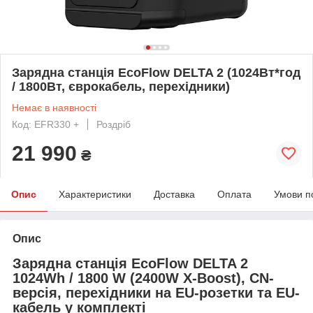
Зарядна станція EcoFlow DELTA 2 (1024Вт*год
/ 1800Вт, єврокабель, перехідники)
Немає в наявності
Код: EFR330 +
Роздріб
21 990
₴
Опис
Характеристики
Доставка
Оплата
Умови п
Опис
Зарядна станція EcoFlow DELTA 2
1024Wh / 1800 W (2400W X-Boost), CN-
версія, перехідники на EU-розетки та EU-
кабель у комплекті