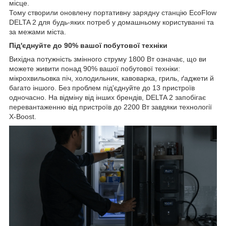
місце.
Тому створили оновлену портативну зарядну станцію EcoFlow
DELTA 2 для будь-яких потреб у домашньому користуванні та
за межами міста.
Під'єднуйте до 90% вашої побутової техніки
Вихідна потужність змінного струму 1800 Вт означає, що ви
можете живити понад 90% вашої побутової техніки:
мікрохвильовка піч, холодильник, кавоварка, гриль, ґаджети й
багато іншого. Без проблем під'єднуйте до 13 пристроїв
одночасно. На відміну від інших брендів, DELTA 2 запобігає
перевантаженню від пристроїв до 2200 Вт завдяки технології
X-Boost.