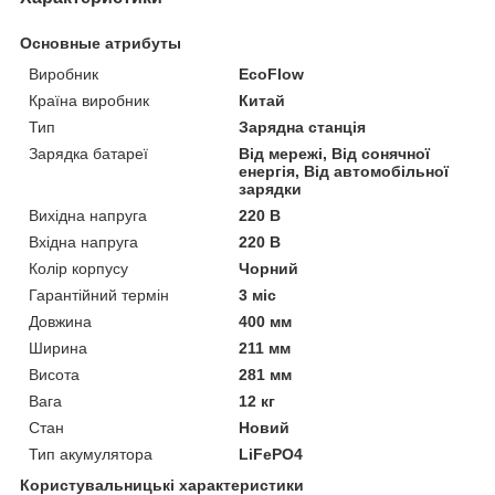
Основные атрибуты
Виробник
EcoFlow
Країна виробник
Китай
Тип
Зарядна станція
Зарядка батареї
Від мережі, Від сонячної
енергія, Від автомобільної
зарядки
Вихідна напруга
220 В
Вхідна напруга
220 В
Колір корпусу
Чорний
Гарантійний термін
3 міс
Довжина
400 мм
Ширина
211 мм
Висота
281 мм
Вага
12 кг
Стан
Новий
Тип акумулятора
LiFePO4
Користувальницькі характеристики