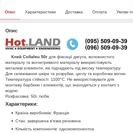
Опис
Характеристики
Доставка
Оплата
Умови п
Опис
Клей Collafeu 50г
для фіксації джгута, волокнистого
матеріалу та вогнетривкого матеріалу використовують
металеві елементи, які підпадають під високу температуру.
Для склеювання шкіри та розрубки, цеглу та коробочки вогню.
Температура стійкості: 1100°С. Не використовувати для
монтажу барбекю і елементів, що знаходяться у контакті з
водою.
Розфасовка: 50г. тюбік.
Характерики:
Країна виробників: Франція
Стан: завершена в’язка речовина
Кількість компонентів: однокомпонентна