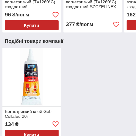
вогнетривкий (Т=1260°С)
вогнетривкий (Т=1260°С)
вогн
квадратний
квадратний SZCZELINEX
квад
96
162
₴/пог.м
377
₴/пог.м
Купити
Подібні товари компанії
Вогнетривкий клей Geb
Collafeu 20г
134
₴
Купити