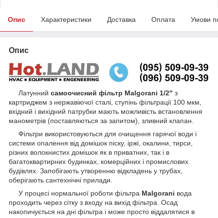
Опис
Характеристики
Доставка
Оплата
Умови п
Опис
Латунний
самоочисний
фільтр Malgorani 1/2"
з
картриджем з нержавіючої сталі, ступінь фільтрації 100 мкм,
вхідний і вихідний патрубки мають можливість встановлення
манометрів (поставляються за запитом), зливний клапан.
Фільтри використовуються для очищення гарячої води і
системи опалення від домішок піску, іржі, окалини, тирси,
різних волокнистих домішок як в приватних, так і в
багатоквартирних будинках, комерційних і промислових
будівлях. Запобігають утворенню відкладень у трубах,
оберігають сантехнічні прилади.
У процесі нормальної роботи фільтра
Malgorani
вода
проходить через сітку з входу на вихід фільтра. Осад
накопичується на дні фільтра і може просто віддалятися в