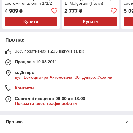
системи опалення 1"1/2
1" Malgorani (Італія)
сист
Malgorani (Італія)
Malg
4 989
2 777
5 0
₴
₴
Купити
Купити
Про нас
98% позитивних з 205 відгуків за рік
Працює з 10.03.2011
м. Дніпро
вул. Володимира Антоновича, 36, Дніпро, Україна
Контакти
Сьогодні працює з 09:00 до 18:00
Показати весь графік роботи
Про нас