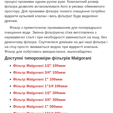
процесі промивки одним рухом руки. Компактний розмір
фільтра дозволяє встановлювати його в умовах обмеженого
простору. Для промивки фільтра тонкого очищення потрібно
відкрити кульовий клапан і весь фільтрат буде видалено
дренаж.
Фільтр з прямоточною промиванням для попереднього
очищення води. Змінна фільтруюча сітка виготовлена з
нержавіючої сталі і при необхідності замінюється на іншу, без
демонтажу фільтра. Скупчилися домішки на дні чаші фільтра і
на сітці просто змиваються водою при відкритті клапана.
Фільтр для побутового використання, малогабарітен.
Доступні типорозміри фільтрів Malgorani
Фільтр Malgorani 1/2" 100мкм
Фільтр Malgorani 3/4"
100мкм
Фільтр Malgorani 1"
100мкм
Фільтр Malgorani 1"
1/4
100мкм
Фільтр Malgorani 1/2"
300мкм
Фільтр Malgorani 3/4"
300мкм
Фільтр Malgorani 1"
300мкм