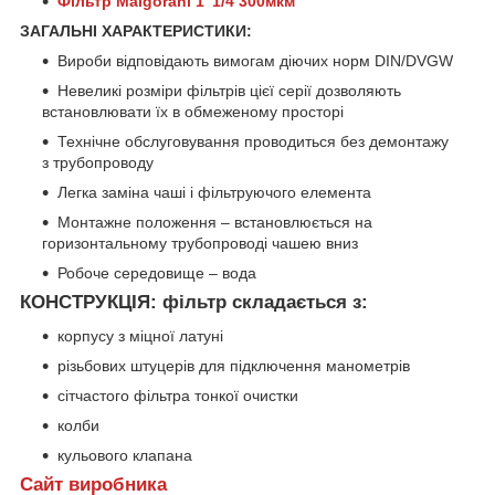
Фільтр Malgorani 1"
1/4
300мкм
ЗАГАЛЬНІ ХАРАКТЕРИСТИКИ:
Вироби відповідають вимогам діючих норм DIN/DVGW
Невеликі розміри фільтрів цієї серії дозволяють
встановлювати їх в обмеженому просторі
Технічне обслуговування проводиться без демонтажу
з трубопроводу
Легка заміна чаші і фільтруючого елемента
Монтажне положення – встановлюється на
горизонтальному трубопроводі чашею вниз
Робоче середовище – вода
КОНСТРУКЦІЯ
: фільтр складається з:
корпусу з міцної латуні
різьбових штуцерів для підключення манометрів
сітчастого фільтра тонкої очистки
колби
кульового клапана
Сайт виробника