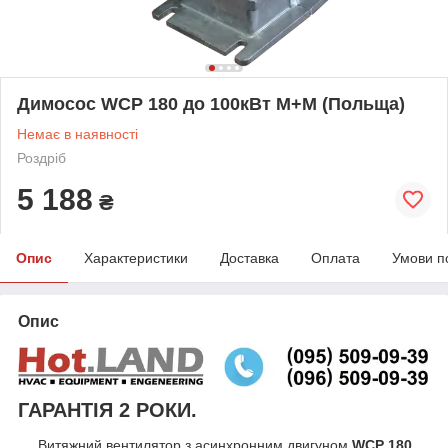
Димосос WCP 180 до 100кВт M+M (Польща)
Немає в наявності
Роздріб
5 188
₴
Опис
Характеристики
Доставка
Оплата
Умови п
Опис
ГАРАНТІЯ 2 РОКИ.
Витяжний вентилятор з асинхронним двигуном
WCP 180