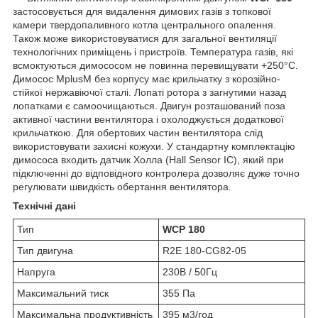
застосовується для видалення димових газів з топкової
камери твердопаливного котла центрального опалення.
Також може використовуватися для загальної вентиляції
технологічних приміщень і пристроїв. Температура газів, які
всмоктуються димососом не повинна перевищувати +250°С.
Димосос MplusM без корпусу має крильчатку з корозійно-
стійкої нержавіючої сталі. Лопаті ротора з загнутими назад
лопатками є самоочищаються. Двигун розташований поза
активної частини вентилятора і охолоджується додаткової
крильчаткою. Для обертових частин вентилятора слід
використовувати захисні кожухи. У стандартну комплектацію
димососа входить датчик Холла (Hall Sensor IC), який при
підключенні до відповідного контролера дозволяє дуже точно
регулювати швидкість обертання вентилятора.
Технічні дані
Тип
WCP 180
Тип двигуна
R2E 180-CG82-05
Напруга
230В / 50Гц
Максимальний тиск
355 Па
Максимальна продуктивність
395 м3/год