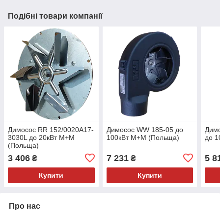
Подібні товари компанії
Димосос RR 152/0020A17-
Димосос WW 185-05 до
Дим
3030L до 20кВт M+M
100кВт M+M (Польща)
до 1
(Польща)
3 406
7 231
5 8
₴
₴
Купити
Купити
Про нас