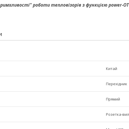
римхливості" роботи тепловізорів з функцією power-OTG
И
Китай
Перехідник
Прямий
Розетка-ви