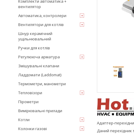
Комплекти автоматика +
вентилятор
Автоматика, контролери
Вентилятори для котлів
Шнур керамічний
ущільнювальний
Ручки для котлів
Регулююча арматура
Змішувальні клапани
Ладдомати (Laddomat)
Термометри, манометри
Тепловізори
Пірометри
Вимірювальні прилади
Котли
Адаптер-перехідник
Колонки газові
Даний перехідник т