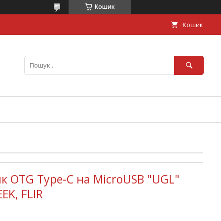
Кошик
Кошик
к OTG Type-C на MicroUSB "UGL"
EK, FLIR