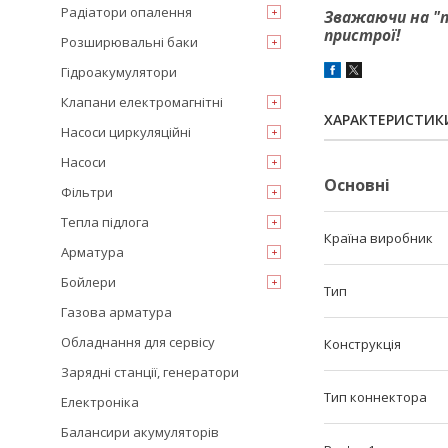
Радіатори опалення
Зважаючи на "п
пристрої!
Розширювальні баки
Гідроакумулятори
Клапани електромагнітні
ХАРАКТЕРИСТИК
Насоси циркуляційні
Насоси
Основні
Фільтри
Тепла підлога
Країна виробник
Арматура
Бойлери
Тип
Газова арматура
Обладнання для сервісу
Конструкція
Зарядні станції, генератори
Тип коннектора
Електроніка
Балансири акумуляторів