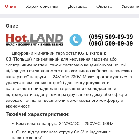
Опис
Характеристики
Доставка
Оплата
Умови п
Опис
Цифровий кімнатний термостат
KG Elrktronik
C3
(Польща)
призначений для керування газовим або
електричним котлом, також системою кондиціонування, які
під'єднуються за допомогою двожильного кабелю, незалежно
від керівної напруги — 24V або 230V. Може програмуватися з
урахуванням ваших потреб і дає змогу регулювати
встановлені прилади для нагрівання й охолодження й
підтримувати задану температуру вашого дому або офісу з
високою точністю, досягаючи максимального комфорту й
економності.
Технічні характеристики:
Комутована напруга 24VAC/DC – 250VAC; 50Hz
Сила під'єднуваного струму 6A (2 А індуктивне
навантаження)