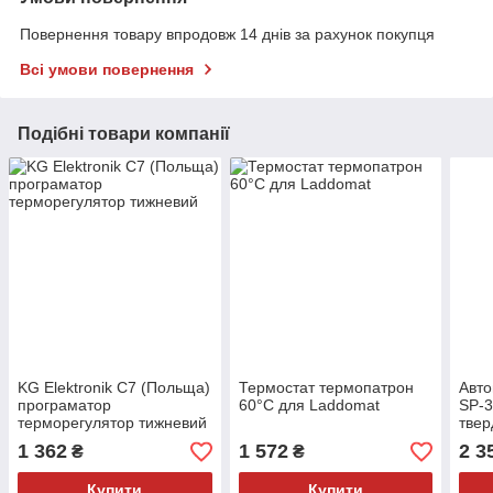
Повернення товару впродовж 14 днів за рахунок покупця
Всі умови повернення
Подібні товари компанії
KG Elektronik C7 (Польща)
Термостат термопатрон
Авто
програматор
60°C для Laddomat
SP-3
терморегулятор тижневий
твер
1 362
1 572
2 3
₴
₴
Купити
Купити