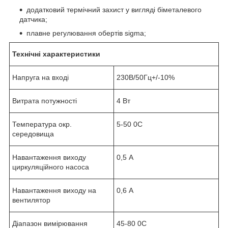
додатковий термічний захист у вигляді біметалевого
датчика;
плавне регулювання обертів sigma;
Технічні характеристики
Напруга на вході
230В/50Гц+/-10%
Витрата потужності
4 Вт
Температура окр.
5-50
0
С
середовища
Навантаження виходу
0,5 А
циркуляційного насоса
Навантаження виходу на
0,6 А
вентилятор
Діапазон вимірювання
45-80
0
С