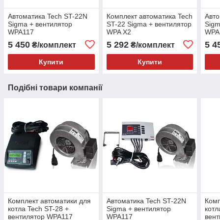
Автоматика Tech ST-22N
Комплект автоматика Tech
Авто
Sigma + вентилятор
ST-22 Sigma + вентилятор
Sigm
WPA117
WPA X2
WPA
5 450
5 292
5 4
₴/комплект
₴/комплект
Купити
Купити
Подібні товари компанії
Комплект автоматики для
Автоматика Tech ST-22N
Комп
котла Tech ST-28 +
Sigma + вентилятор
котл
вентилятор WPA117
WPA117
вент