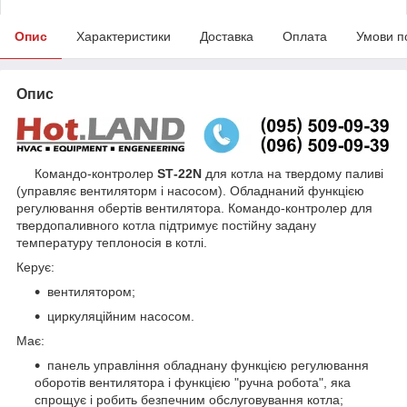
Опис
Характеристики
Доставка
Оплата
Умови п
Опис
Командо-контролер
ЅТ-22N
для котла на твердому паливі
(управляє вентиляторм і насосом). Обладнаний функцією
регулювання обертів вентилятора. Командо-контролер для
твердопаливного котла підтримує постійну задану
температуру теплоносія в котлі.
Керує:
вентилятором;
циркуляційним насосом.
Має:
панель управління обладнану функцією регулювання
оборотів вентилятора і функцією "ручна робота", яка
спрощує і робить безпечним обслуговування котла;