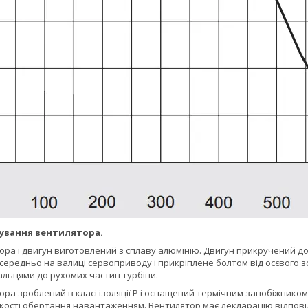
сування вентилятора.
а і двигун виготовлений з сплаву алюмінію. Двигун прикручений до
середньо на валиці сервоприводу і прикріплене болтом від осєвого 
альцями до рухомих частин турбіни.
а зроблений в класі ізоляції Р і оснащений термічним запобіжником
ості обертання навантаженням. Вентилятор має декларацію відповідн