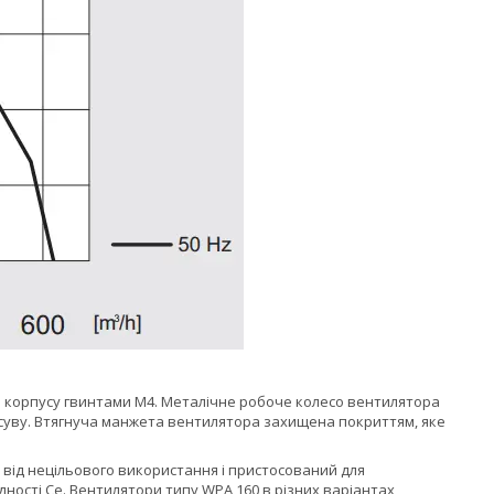
 корпусу гвинтами М4. Металічне робоче колесо вентилятора
зсуву. Втягнуча манжета вентилятора захищена покриттям, яке
 від нецільового використання і пристосований для
ості Се. Вентилятори типу WPA 160 в різних варіантах