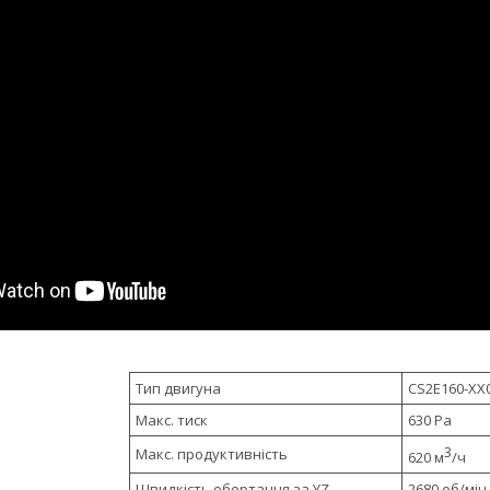
Тип двигуна
CS2E
160-XX
Макс. тиск
630 Pa
3
Макс. продуктивність
620 м
/ч
Швидкість обертання за YZ
2680 об/мін