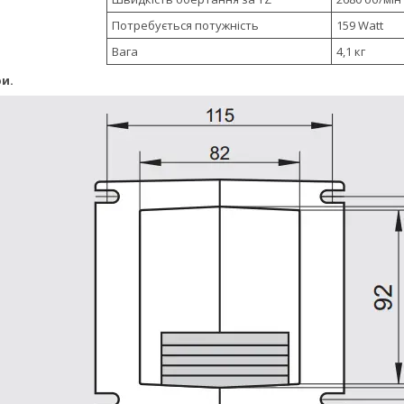
Потребується потужність
159 Watt
Вага
4,1 кг
и.