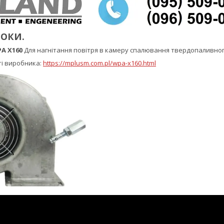
РОКИ.
A X160
Для нагнітання повітря в камеру спалювання твердопаливног
ті виробника:
https://mplusm.com.pl/wpa-x160.html