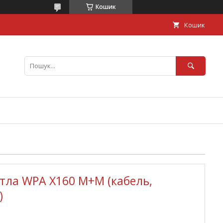
Кошик
Кошик
тла WPA X160 M+M (кабель,
)