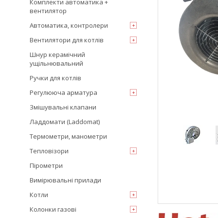
Комплекти автоматика +
вентилятор
Автоматика, контролери
Вентилятори для котлів
Шнур керамічний
ущільнювальний
Ручки для котлів
Регулююча арматура
Змішувальні клапани
Ладдомати (Laddomat)
Термометри, манометри
Тепловізори
Пірометри
Вимірювальні прилади
Котли
Колонки газові