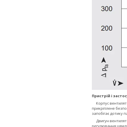
Пристрій і засто
Корпус вентилятор
прикріплене безпо
запобігає дотику п
Двигун вентилятор
регулювання швидк