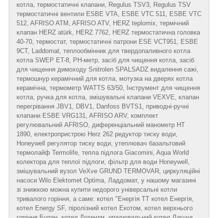
котла, термостатичні клапани, Regulus TSV3, Regulus TSV
термостатичні вентили ESBE VTA, ESBE VTC 511, ESBE VTC
512, AFRISO ATM, AFRISO ATV, HERZ teplomix, термічний
клапан HERZ atürk, HERZ 7762, HERZ термостатична головка
40-70, термостат, термостатичні патрони ESE VCT951, ESBE
9CT, Laddomat, теплообмінник для твердопаливного котла
котла SWEP ET-8, PH-метр, засіб для чищення котла, засіб
для чищення димоходу Snitrolen SPALSADZ видалення сажі,
термошнур керамічний для котла, мотузка на дверях котла
керамічна, термометр WATTS 63/50, Інструмент для чищення
котла, ручка для котла, змішувальні клапани VEXVE, клапан
перегрівання JBV1, DBV1, Danfoss BVTS1, приводні-ручні
клапани ESBE VRG131, AFRISO ARV, комплект
регулювальний AFRISO, диференціальний манометр HT
1890, електропристрою Herz 262 редуктор тиску води,
Honeywell регулятор тиску води, утеплювач базальтовий
термолайф Termolife, тепла підлога Giacomini, Aqua World
колектора для теплої підлоги, фільтр для води Honeywell,
змішувальний вузол VeXve GRUND TERMOVAR, циркуляційні
насоси Wilo Elektomet Optima, Ладдомат, у нашому магазині
зі знижкою можна купити недорого універсальні котли
тривалого горіння, а саме: котел "Енергія ТТ котел Енергія,
котел Energy SF, піролізний котел Екотом, котел верхнього
горіння Буран, котел Дотентм, опалювальний котел Лагуна,