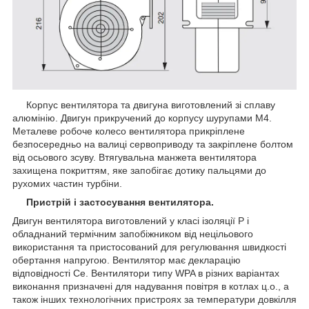
Корпус вентилятора та двигуна виготовлений зі сплаву
алюмінію. Двигун прикручений до корпусу шурупами М4.
Металеве робоче колесо вентилятора прикріплене
безпосередньо на валиці сервоприводу та закріплене болтом
від осьового зсуву. Втягувальна манжета вентилятора
захищена покриттям, яке запобігає дотику пальцями до
рухомих частин турбіни.
Пристрій і застосування вентилятора.
Двигун вентилятора виготовлений у класі ізоляції Р і
обладнаний термічним запобіжником від нецільового
використання та пристосований для регулювання швидкості
обертання напругою. Вентилятор має декларацію
відповідності Се. Вентилятори типу WPA в різних варіантах
виконання призначені для надування повітря в котлах ц.о., а
також інших технологічних пристроях за температури довкілля