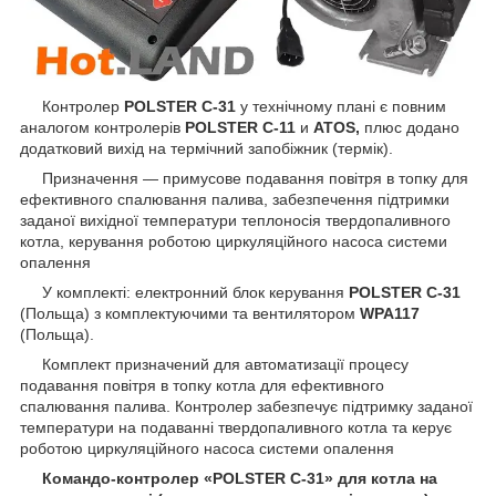
Контролер
POLSTER C-31
у технічному плані є повним
аналогом контролерів
POLSTER C-11
и
ATOS,
плюс додано
додатковий вихід на термічний запобіжник (термік).
Призначення — примусове подавання повітря в топку для
ефективного спалювання палива, забезпечення підтримки
заданої вихідної температури теплоносія твердопаливного
котла, керування роботою циркуляційного насоса системи
опалення
У комплекті: електронний блок керування
POLSTER C-31
(Польща) з комплектуючими та вентилятором
WPA117
(Польща).
Комплект призначений для автоматизації процесу
подавання повітря в топку котла для ефективного
спалювання палива. Контролер забезпечує підтримку заданої
температури на подаванні твердопаливного котла та керує
роботою циркуляційного насоса системи опалення
Командо-контролер «
POLSTER C-31
» для котла на