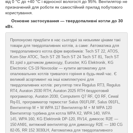
від 0 °C до +40 °C і відносної вологості до 95%. Вентилятор не
призначений для роботи як самостійний прилад побутового
користування.
Основне застосування — твердопаливні котли до 30
кВт.
Пропонуємо придбати в нас сьогодні за низькими цінами такі
товари для твердопаливних котлів, а саме: Автоматика для
твердопаливного котла фірм виробників: Tech ST 22, ATOS,
Kom-Ster АТОС, Tech ST 28 Tech ST 24 Tech ST 81, Tech ST
81 zpid з датчиком димоходу, Euroster, KG Elektronik, KG
Electronic CS-19 Novosolar — купити автоматику для
опалювальних котлів тривалого горіння в будь-який час. Є
великий асортимент на інші комплектуючі для
твердопаливних котлів: регулятор тяги Regulus RT3, Regulus
RT4, Auraton 2030 RTH, Auraton 2025 RTH бездротовий
програматор, Auraton 2030, Computerm Q7 RF, Q3 RF, Cewal
Rq-01, программатор термостат Salus 091FLRF, Salus 091FL,
Вентилятор М + М WPA 117 Вентилятор М + М WPA 120
Вентилятор турбина для котла WPA X2, WPA 140,
WPA
145,
WPA 160, KG Elektronik DP-120, RV14, димосос R2E —
150 AN91, витяжний вентилятор для димоходу R2E — 180 CG
82-05, RR 152 3030LH, Автоматика для твердопаливного