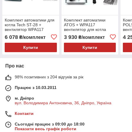
Комплект автоматики для
Комплект автоматики
Комп
котла Tech ST-28 +
ATOS + WPA117
POL
вентилятор WPA117
вентилятор для котла
вент
6 078
3 930
4 2
₴/комплект
₴/комплект
Купити
Купити
Про нас
98% позитивних з 204 відгуків за рік
Працює з 10.03.2011
м. Дніпро
вул. Володимира Антоновича, 36, Дніпро, Україна
Контакти
Сьогодні працює з 09:00 до 18:00
Показати весь графік роботи