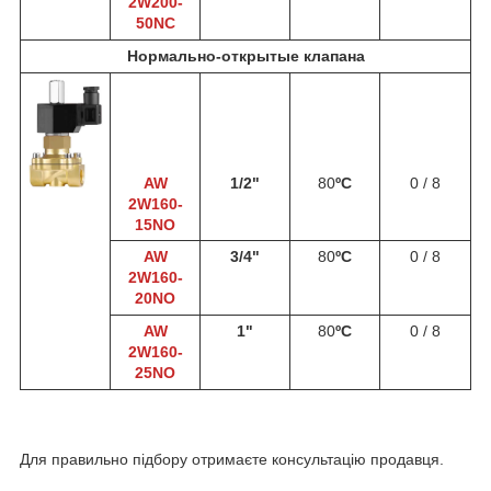
2W200-
50NC
Нормально-открытые клапана
AW
1/2"
80
ºС
0 / 8
2W160-
15NO
AW
3/4"
80
ºС
0 / 8
2W160-
20NO
AW
1"
80
ºС
0 / 8
2W160-
25NO
Для правильно підбору отримаєте консультацію продавця.