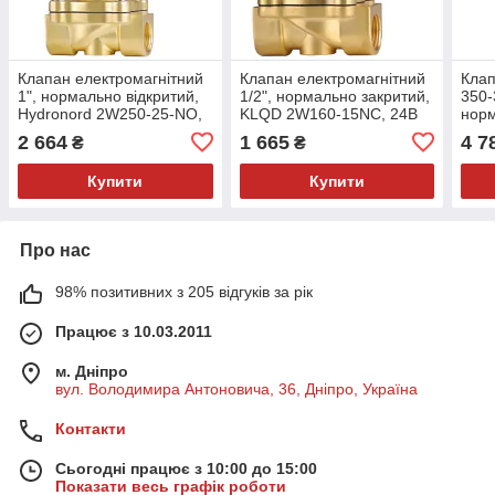
Клапан електромагнітний
Клапан електромагнітний
Клап
1", нормально відкритий,
1/2", нормально закритий,
350-
Hydronord 2W250-25-NO,
KLQD 2W160-15NC, 24В
норм
220В
DC
220В
2 664
1 665
4 7
₴
₴
Купити
Купити
Про нас
98% позитивних з 205 відгуків за рік
Працює з 10.03.2011
м. Дніпро
вул. Володимира Антоновича, 36, Дніпро, Україна
Контакти
Сьогодні працює з 10:00 до 15:00
Показати весь графік роботи