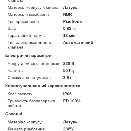
клапана
Матеріал корпусу клапана
Латунь
Матеріали мембрани
NBR
Тип приєднання
Різьбове
Вага
0.82 кг
Гарантійний термін
12 міс
Тип електромагнітного
Автоматичний
клапана
Електричні параметри
Напруга живильної мережі
220 В
Частота
50 Гц
Споживана потужність
2 Вт
Користувальницькі характеристики
Клас захисту
IP65
Тривалість безперервної
ED 100%
роботи
Основні
Матеріал корпусу
Латунь
Діаметр різьблення
3/4"У