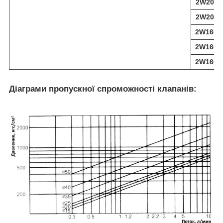
2W200-
2W200-
2W160-
2W160-
2W160-
Діаграми пропускної спроможності клапанів: