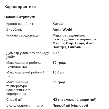
Характеристики
Основні атрибути
Країна виробник
Китай
Виробник
Aqua-World
Робоче середовище
Рідке середовище,
Газоподібне середовище,
Масло, Жир, Вода, Азот,
Повітря, Гліколь
Діаметр умовного проходу,
3/4"
дюйм
Максимальна робоча
80 град.
температура
Максимальний робочий
10 бар
тиск
Максимальна
55 град.
температура
навколишнього
середовища
Спосіб дії
НЗ (нормально закритий)
Вид електромагнітного
Прямої дії (сідлової)