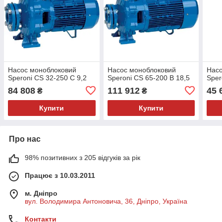
Насос моноблоковий
Насос моноблоковий
Насо
Speroni CS 32-250 C 9,2
Speroni CS 65-200 B 18,5
Sper
84 808
111 912
45 
₴
₴
Купити
Купити
Про нас
98% позитивних з 205 відгуків за рік
Працює з 10.03.2011
м. Дніпро
вул. Володимира Антоновича, 36, Дніпро, Україна
Контакти